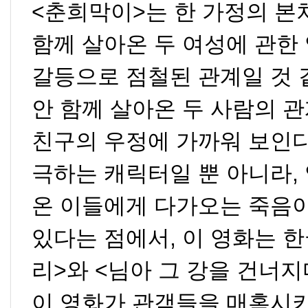
<
춘희막이
>
는 한 가정의 본
함께 살아온 두 여성에 관한
갈등으로 점철된 관계일 것
안 함께 살아온 두 사람의 
친구의 우정에 가까워 보인
극하는 캐릭터일 뿐 아니라
,
온 이들에게 다가오는 죽음
있다는 점에서
,
이 영화는 
리
>
와
<
님아 그 강을 건너
이 영화가 관객들을 매혹시