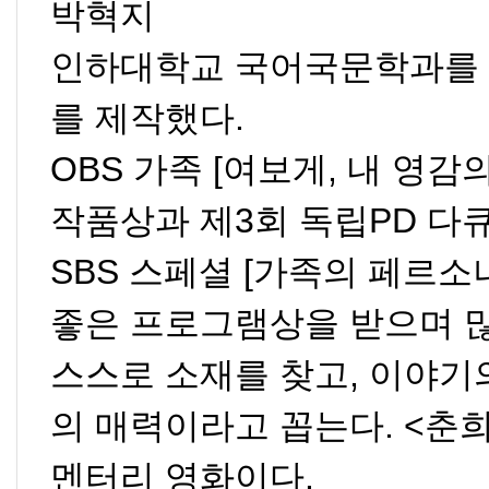
박혁지
인하대학교 국어국문학과를 
를 제작했다
.
OBS
가족
[
여보게
,
내 영감
작품상과 제
3
회 독립
PD
다큐
SBS
스페셜
[
가족의 페르소
좋은 프로그램상을 받으며 
스스로 소재를 찾고
,
이야기
의 매력이라고 꼽는다
. <
춘
멘터리 영화이다
.