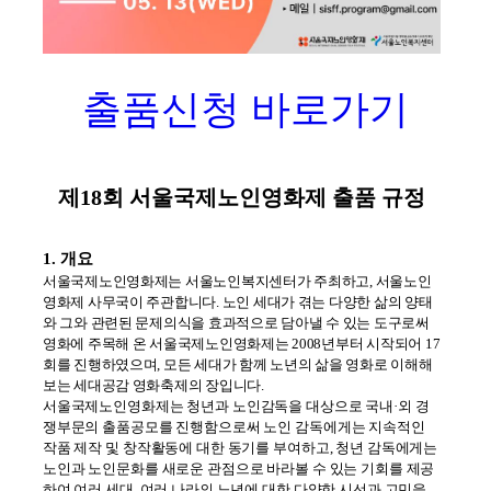
출품신청 바로가기
제
18
회 서울국제노인영화제 출품 규정
1. 개요
서울국제노인영화제는 서울노인복지센터가 주최하고
,
서울노인
영화제 사무국이 주관합니다
.
노인 세대가 겪는 다양한 삶의 양태
와 그와 관련된 문제의식을 효과적으로 담아낼 수 있는 도구로써
영화에 주목해 온 서울국제노인영화제는
2008
년부터 시작되어
17
회를 진행하였으며
,
모든 세대가 함께 노년의 삶을 영화로 이해해
보는 세대공감 영화축제의 장입니다
.
서울국제노인영화제는 청년과 노인감독을 대상으로 국내
·
외 경
쟁부문의 출품공모를 진행함으로써 노인 감독에게는 지속적인
작품 제작 및 창작활동에 대한 동기를 부여하고
,
청년 감독에게는
노인과 노인문화를 새로운 관점으로 바라볼 수 있는 기회를 제공
하여 여러 세대
,
여러 나라의 노년에 대한 다양한 시선과 고민을