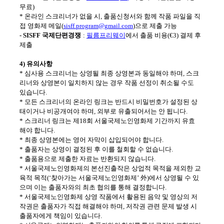
무료
)
*
온라인 스크리너가 없을 시
,
출품신청서와 함께 작품 파일을 직
접 영화제 메일
(
sisff.program@gmail.com
)
으로 제출 가능
- SISFF
국제단편경쟁
:
필름프리웨이
에서 출품 비용
(
€
3)
결제 후
제출
4)
유의사항
*
심사용 스크리너는 상영될 최종 상영본과 동일해야 하며
,
스크
리너와 상영본이 일치하지 않는 경우 작품 선정이 취소될 수도
있습니다
.
*
모든 스크리너의 온라인 링크는 반드시 비밀번호가 설정된 상
태이거나 비공개여야 하며
,
외부로 유출되어서는 안 됩니다
.
*
스크리너 링크는 제
18
회 서울국제노인영화제 기간까지 유효
해야 합니다
.
*
최종 상영본에는 영어 자막이 삽입되어야 합니다
.
*
출품자는 상영이 결정된 후 이를 철회할 수 없습니다
.
*
출품용으로 제출한 자료는 반환되지 않습니다
.
*
서울국제노인영화제의 본선진출작은 상업적 목적을 제외한 교
육적 목적
(‘
찾아가는 서울국제노인영화제
’
外
)
에서 상영될 수 있
으며 이는 출품자와의 최초 협의를 통해 결정합니다
.
*
서울국제노인영화제 상영 작품에서 활용된 음악 및 영상의 저
작권은 출품자가 직접 해결해야 하며
,
저작권 관련 문제 발생 시
출품자에게 책임이 있습니다
.