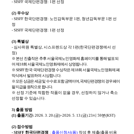
- SISFF
국제단편경쟁
: 1
편 선정
(2)
우수상
- SISFF
한국단편경쟁
:
노인감독부문
1
편
,
청년감독부문
1
편 선
정
- SISFF
국제단편경쟁
: 1
편 선정
(3)
특별상
-
심사위원 특별상
,
시스프렌드상 각
1
편
(
한국단편경쟁에서 선
정
)
※ 본선 진출작은 추후 서울국제노인영화제 홈페이지를 통해 발표되
어 제
18
회 서울국제노인영화제에서 상영됩니다.
※
SISFF
한국
·
국제단편경쟁 수상작은 제
18
회 서울국제노인영화제 폐
막식에서 발표하여 시상합니다
.
※ 모든 상금은 세금 및 수수료 포함 금액이며
,
국제단편경쟁의 경우 페이
팔 지급을 원칙으로 합니다
.
※
선정 기준에 적합한 작품이 없을 경우
,
선정하지 않거나 축소
선정할 수 있습니다
.
3)
출품 방법
(1)
출품기간
:
2026. 3. 20.(
금
)~2026. 5. 13.(
금
) 23
시
59
분
(KST)
(2)
접수방법
- SISFF
한국단편경쟁
:
출품신청서
(
폼
)
작성 후 제출
(
출품 비용