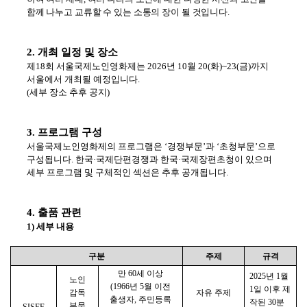
함께 나누고 교류할 수 있는 소통의 장이 될 것입니다
.
2.
개최 일정 및 장소
제
18
회 서울국제노인영화제는
2026
년
10
월
20(
화
)~23(
금
)
까지
서울에서 개최될 예정입니다
.
(
세부 장소 추후 공지
)
3.
프로그램 구성
서울국제노인영화제의 프로그램은
‘
경쟁부문
’
과
‘
초청부문
’
으로
구성됩니다
.
한국
·
국제단편경쟁과 한국
·
국제장편초청이 있으며
세부 프로그램 및 구체적인 섹션은 추후 공개됩니다
.
4.
출품 관련
1)
세부 내용
구분
주제
규격
만
60
세 이상
2025
년
1
월
노인
(1966
년
5
월 이전
1
일 이후 제
감독
자유 주제
출생자
,
주민등록
작된
30
분
부문
SISFF