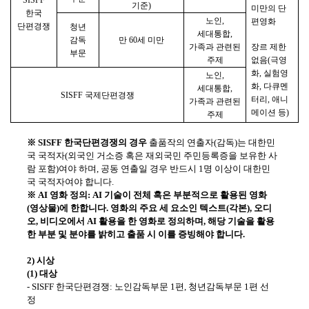
기준
)
미만의 단
한국
노인
,
편영화
단편경쟁
청년
세대통합
,
감독
만
60
세 미만
가족과 관련된
장르 제한
부문
주제
없음
(
극영
화
,
실험영
노인
,
화
,
다큐멘
세대통합
,
SISFF
국제단편경쟁
터리
,
애니
가족과 관련된
메이션 등
)
주제
※
SISFF
한국단편경쟁의 경우
출품작의 연출자
(
감독
)
는 대한민
국 국적자
(
외국인 거소증 혹은 재외국민 주민등록증을 보유한 사
람 포함
)
여야 하며
,
공동 연출일 경우 반드시
1
명 이상이 대한민
국 국적자여야 합니다
.
※
AI
영화 정의
: AI
기술이 전체 혹은 부분적으로 활용된 영화
(
영상물
)
에 한합니다
.
영화의 주요 세 요소인 텍스트
(
각본
),
오디
오
,
비디오에서
AI
활용을 한 영화로 정의하며
,
해당 기술을 활용
한 부분 및 분야를 밝히고 출품 시 이를 증빙해야 합니다
.
2)
시상
(1)
대상
- SISFF
한국단편경쟁
:
노인감독부문
1
편
,
청년감독부문
1
편 선
정