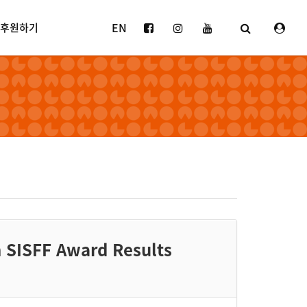
EN
후원하기
ISFF Award Results