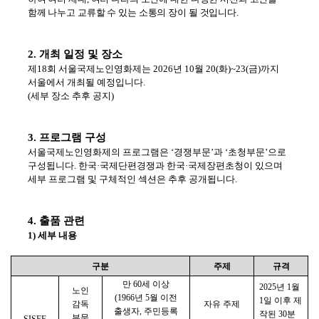
함께 나누고 교류할 수 있는 소통의 장이 될 것입니다
.
2.
개최 일정 및 장소
제
18
회 서울국제노인영화제는
2026
년
10
월
20(
화
)~23(
금
)
까지
서울에서 개최될 예정입니다
.
(
세부 장소 추후 공지
)
3.
프로그램 구성
서울국제노인영화제의 프로그램은
‘
경쟁부문
’
과
‘
초청부문
’
으로
구성됩니다
.
한국
·
국제단편경쟁과 한국
·
국제장편초청이 있으며
세부 프로그램 및 구체적인 섹션은 추후 공개됩니다
.
4.
출품 관련
1)
세부 내용
구분
주제
규격
만
60
세 이상
2025
년
1
월
노인
(1966
년
5
월 이전
1
일 이후 제
감독
자유 주제
출생자
,
주민등록
작된
30
분
부문
SISFF