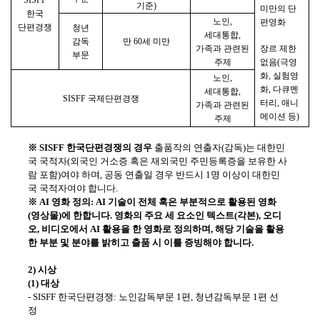
기준
)
미만의 단
한국
노인
,
편영화
단편경쟁
청년
세대통합
,
감독
만
60
세 미만
가족과 관련된
장르 제한
부문
주제
없음
(
극영
화
,
실험영
노인
,
화
,
다큐멘
세대통합
,
SISFF
국제단편경쟁
터리
,
애니
가족과 관련된
메이션 등
)
주제
※
SISFF
한국단편경쟁의 경우
출품작의 연출자
(
감독
)
는 대한민
국 국적자
(
외국인 거소증 혹은 재외국민 주민등록증을 보유한 사
람 포함
)
여야 하며
,
공동 연출일 경우 반드시
1
명 이상이 대한민
국 국적자여야 합니다
.
※
AI
영화 정의
: AI
기술이 전체 혹은 부분적으로 활용된 영화
(
영상물
)
에 한합니다
.
영화의 주요 세 요소인 텍스트
(
각본
),
오디
오
,
비디오에서
AI
활용을 한 영화로 정의하며
,
해당 기술을 활용
한 부분 및 분야를 밝히고 출품 시 이를 증빙해야 합니다
.
2)
시상
(1)
대상
- SISFF
한국단편경쟁
:
노인감독부문
1
편
,
청년감독부문
1
편 선
정