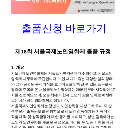
출품신청 바로가기
제
18
회 서울국제노인영화제 출품 규정
1. 개요
서울국제노인영화제는 서울노인복지센터가 주최하고
,
서울노인
영화제 사무국이 주관합니다
.
노인 세대가 겪는 다양한 삶의 양태
와 그와 관련된 문제의식을 효과적으로 담아낼 수 있는 도구로써
영화에 주목해 온 서울국제노인영화제는
2008
년부터 시작되어
17
회를 진행하였으며
,
모든 세대가 함께 노년의 삶을 영화로 이해해
보는 세대공감 영화축제의 장입니다
.
서울국제노인영화제는 청년과 노인감독을 대상으로 국내
·
외 경
쟁부문의 출품공모를 진행함으로써 노인 감독에게는 지속적인
작품 제작 및 창작활동에 대한 동기를 부여하고
,
청년 감독에게는
노인과 노인문화를 새로운 관점으로 바라볼 수 있는 기회를 제공
하여 여러 세대
,
여러 나라의 노년에 대한 다양한 시선과 고민을