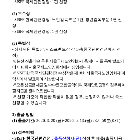
- SISFF
국제단편경쟁
: 1
편 선정
(2)
우수상
- SISFF
한국단편경쟁
:
노인감독부문
1
편
,
청년감독부문
1
편 선
정
- SISFF
국제단편경쟁
: 1
편 선정
(3)
특별상
-
심사위원 특별상
,
시스프렌드상 각
1
편
(
한국단편경쟁에서 선
정
)
※ 본선 진출작은 추후 서울국제노인영화제 홈페이지를 통해 발표되
어 제
18
회 서울국제노인영화제에서 상영됩니다.
※
SISFF
한국
·
국제단편경쟁 수상작은 제
18
회 서울국제노인영화제 폐
막식에서 발표하여 시상합니다
.
※ 모든 상금은 세금 및 수수료 포함 금액이며
,
국제단편경쟁의 경우 페이
팔 지급을 원칙으로 합니다
.
※
선정 기준에 적합한 작품이 없을 경우
,
선정하지 않거나 축소
선정할 수 있습니다
.
3)
출품 방법
(1)
출품기간
:
2026. 3. 20.(
금
)~2026. 5. 13.(
금
) 23
시
59
분
(KST)
(2)
접수방법
- SISFF
한국단편경쟁
:
출품신청서
(
폼
)
작성 후 제출
(
출품 비용