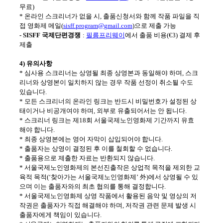
무료
)
*
온라인 스크리너가 없을 시
,
출품신청서와 함께 작품 파일을 직
접 영화제 메일
(
sisff.program@gmail.com
)
으로 제출 가능
- SISFF
국제단편경쟁
:
필름프리웨이
에서 출품 비용
(
€
3)
결제 후
제출
4)
유의사항
*
심사용 스크리너는 상영될 최종 상영본과 동일해야 하며
,
스크
리너와 상영본이 일치하지 않는 경우 작품 선정이 취소될 수도
있습니다
.
*
모든 스크리너의 온라인 링크는 반드시 비밀번호가 설정된 상
태이거나 비공개여야 하며
,
외부로 유출되어서는 안 됩니다
.
*
스크리너 링크는 제
18
회 서울국제노인영화제 기간까지 유효
해야 합니다
.
*
최종 상영본에는 영어 자막이 삽입되어야 합니다
.
*
출품자는 상영이 결정된 후 이를 철회할 수 없습니다
.
*
출품용으로 제출한 자료는 반환되지 않습니다
.
*
서울국제노인영화제의 본선진출작은 상업적 목적을 제외한 교
육적 목적
(‘
찾아가는 서울국제노인영화제
’
外
)
에서 상영될 수 있
으며 이는 출품자와의 최초 협의를 통해 결정합니다
.
*
서울국제노인영화제 상영 작품에서 활용된 음악 및 영상의 저
작권은 출품자가 직접 해결해야 하며
,
저작권 관련 문제 발생 시
출품자에게 책임이 있습니다
.