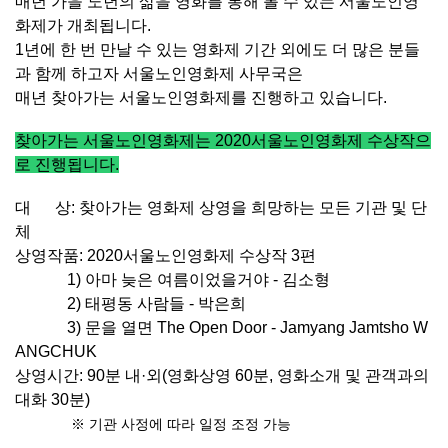
매년 가을 노년의 삶을 영화를 통해 볼 수 있는 서울노인영
화제가 개최됩니다.
1년에 한 번 만날 수 있는 영화제 기간 외에도 더 많은 분들
과 함께 하고자
서울노인영화제 사무국은
매년 찾아가는 서울노인영화제를 진행하고 있습니다.
찾아가는 서울노인영화제는 2020서울노인영화제 수상작으
로 진행됩니다.
대 상:
찾아가는 영화제 상영을 희망하는 모든 기관 및 단
체
상영작품
: 2020서울노인영화제 수상작 3편
1) 아마 늦은 여름이었을거야 - 김소형
2) 태평동 사람들 - 박은희
3)
문을 열면 The Open Door
- Jamyang Jamtsho W
ANGCHUK
상영시간: 90
분 내
·
외
(
영화상영
60
분
,
영화소개 및 관객과의
대화
30
분
)
※
기관 사정에 따라 일정 조정 가능