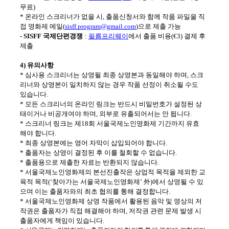
무료
)
*
온라인 스크리너가 없을 시
,
출품신청서와 함께 작품 파일을 직
접 영화제 메일
(
sisff.program@gmail.com
)
으로 제출 가능
- SISFF
국제단편경쟁
:
필름프리웨이
에서 출품 비용
(
€
3)
결제 후
제출
4)
유의사항
*
심사용 스크리너는 상영될 최종 상영본과 동일해야 하며
,
스크
리너와 상영본이 일치하지 않는 경우 작품 선정이 취소될 수도
있습니다
.
*
모든 스크리너의 온라인 링크는 반드시 비밀번호가 설정된 상
태이거나 비공개여야 하며
,
외부로 유출되어서는 안 됩니다
.
*
스크리너 링크는 제
18
회 서울국제노인영화제 기간까지 유효
해야 합니다
.
*
최종 상영본에는 영어 자막이 삽입되어야 합니다
.
*
출품자는 상영이 결정된 후 이를 철회할 수 없습니다
.
*
출품용으로 제출한 자료는 반환되지 않습니다
.
*
서울국제노인영화제의 본선진출작은 상업적 목적을 제외한 교
육적 목적
(‘
찾아가는 서울국제노인영화제
’
外
)
에서 상영될 수 있
으며 이는 출품자와의 최초 협의를 통해 결정합니다
.
*
서울국제노인영화제 상영 작품에서 활용된 음악 및 영상의 저
작권은 출품자가 직접 해결해야 하며
,
저작권 관련 문제 발생 시
출품자에게 책임이 있습니다
.