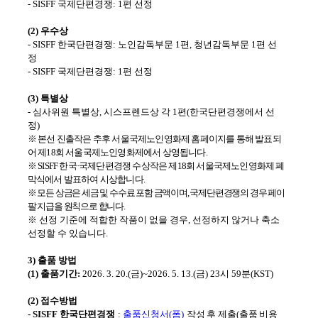
- SISFF
국제단편경쟁
: 1
편 선정
(2)
우수상
- SISFF
한국단편경쟁
:
노인감독부문
1
편
,
청년감독부문
1
편 선
정
- SISFF
국제단편경쟁
: 1
편 선정
(3)
특별상
-
심사위원 특별상
,
시스프렌드상 각
1
편
(
한국단편경쟁에서 선
정
)
※ 본선 진출작은 추후 서울국제노인영화제 홈페이지를 통해 발표되
어 제
18
회 서울국제노인영화제에서 상영됩니다.
※
SISFF
한국
·
국제단편경쟁 수상작은 제
18
회 서울국제노인영화제 폐
막식에서 발표하여 시상합니다
.
※ 모든 상금은 세금 및 수수료 포함 금액이며
,
국제단편경쟁의 경우 페이
팔 지급을 원칙으로 합니다
.
※
선정 기준에 적합한 작품이 없을 경우
,
선정하지 않거나 축소
선정할 수 있습니다
.
3)
출품 방법
(1)
출품기간
:
2026. 3. 20.(
금
)~2026. 5. 13.(
금
) 23
시
59
분
(KST)
(2)
접수방법
- SISFF
한국단편경쟁
:
출품신청서
(
폼
)
작성 후 제출
(
출품 비용