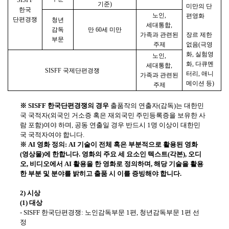
기준
)
미만의 단
한국
노인
,
편영화
단편경쟁
청년
세대통합
,
감독
만
60
세 미만
가족과 관련된
장르 제한
부문
주제
없음
(
극영
화
,
실험영
노인
,
화
,
다큐멘
세대통합
,
SISFF
국제단편경쟁
터리
,
애니
가족과 관련된
메이션 등
)
주제
※
SISFF
한국단편경쟁의 경우
출품작의 연출자
(
감독
)
는 대한민
국 국적자
(
외국인 거소증 혹은 재외국민 주민등록증을 보유한 사
람 포함
)
여야 하며
,
공동 연출일 경우 반드시
1
명 이상이 대한민
국 국적자여야 합니다
.
※
AI
영화 정의
: AI
기술이 전체 혹은 부분적으로 활용된 영화
(
영상물
)
에 한합니다
.
영화의 주요 세 요소인 텍스트
(
각본
),
오디
오
,
비디오에서
AI
활용을 한 영화로 정의하며
,
해당 기술을 활용
한 부분 및 분야를 밝히고 출품 시 이를 증빙해야 합니다
.
2)
시상
(1)
대상
- SISFF
한국단편경쟁
:
노인감독부문
1
편
,
청년감독부문
1
편 선
정