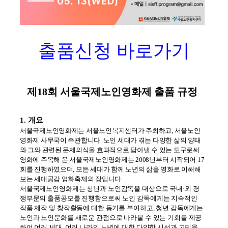
출품신청 바로가기
제
18
회 서울국제노인영화제 출품 규정
1. 개요
서울국제노인영화제는 서울노인복지센터가 주최하고
,
서울노인
영화제 사무국이 주관합니다
.
노인 세대가 겪는 다양한 삶의 양태
와 그와 관련된 문제의식을 효과적으로 담아낼 수 있는 도구로써
영화에 주목해 온 서울국제노인영화제는
2008
년부터 시작되어
17
회를 진행하였으며
,
모든 세대가 함께 노년의 삶을 영화로 이해해
보는 세대공감 영화축제의 장입니다
.
서울국제노인영화제는 청년과 노인감독을 대상으로 국내
·
외 경
쟁부문의 출품공모를 진행함으로써 노인 감독에게는 지속적인
작품 제작 및 창작활동에 대한 동기를 부여하고
,
청년 감독에게는
노인과 노인문화를 새로운 관점으로 바라볼 수 있는 기회를 제공
하여 여러 세대
,
여러 나라의 노년에 대한 다양한 시선과 고민을