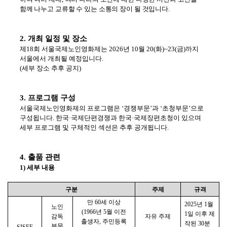
함께 나누고 교류할 수 있는 소통의 장이 될 것입니다
.
2.
개최 일정 및 장소
제
18
회 서울국제노인영화제는
2026
년
10
월
20(
화
)~23(
금
)
까지
서울에서 개최될 예정입니다
.
(
세부 장소 추후 공지
)
3.
프로그램 구성
서울국제노인영화제의 프로그램은
‘
경쟁부문
’
과
‘
초청부문
’
으로
구성됩니다
.
한국
·
국제단편경쟁과 한국
·
국제장편초청이 있으며
세부 프로그램 및 구체적인 섹션은 추후 공개됩니다
.
4.
출품 관련
1)
세부 내용
구분
주제
규격
만
60
세 이상
2025
년
1
월
노인
(1966
년
5
월 이전
1
일 이후 제
감독
자유 주제
출생자
,
주민등록
작된
30
분
부문
SISFF