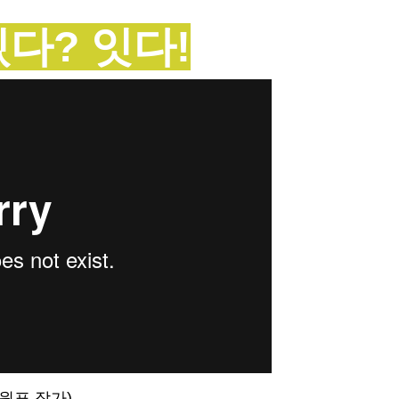
있다? 잇다!
홍원표 작가)