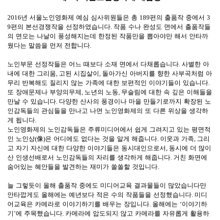
2016
년 서울노인영화제 예심 심사위원들은 총
189
편의 출품작 중에서
3
9
편의 본선경쟁작을 선정하였습니다
.
작품 수나 완성도 면에서 출품작들
의 면모는 나날이 풍성해지는데 한정된 작품만을 뽑아야만 해서 안타까
웠다는 말씀을 먼저 전합니다
.
노인부문 선정작들은 어느 때보다 소재 면에서 다채롭습니다
.
사별한 아
내에 대한 그리움
,
고된 시집살이
,
돌아가신 아버지를 향한 사부곡처럼 아
무리 반복해도 질리지 않는 가족에 대한 보편적인 이야기들이 있습니다
.
또 장애문제나 부양의무제
,
노년의 노동
,
무슬림에 대한 속 깊은 이해들을
만날 수 있습니다
.
다양한 산사의 풍경이나 마을 만들기로까지 확장된 노
인감독들의 관심들을 만나고 나면 노인영화제의 또 다른 위상을 생각하
게 됩니다
.
노인영화제의 노인감독들은 주류미디어에서 쉽게 그려지고 있는 평면적
인 노인상
(
像
)
은 어디에도 없다는 것을 알게 해줍니다
.
이웃과 가족
,
그리
고 자기 자신에 대한 다양한 이야기들은 동시대인으로서
,
동시에 더 많이
산 인생선배로서 노인감독들의 자리를 생각하게 해줍니다
.
거친 화면에
숨어있는 혜안들을 발견하는 재미가 쏠쏠할 것입니다
.
늘 그렇듯이 올해 출품작 중에도 미디어교육 결과물들이 많았습니다만
안타깝게도 올해에는 예년보다 적은 수의 작품들을 선정했습니다
.
미디
어교육은 카메라로 이야기하기를 배우는 장입니다
.
올해에는
‘
이야기하
기
’
에 주목했습니다
.
카메라에 압도되지 않고 카메라를 자유롭게 활용하