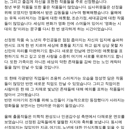
는
,
그리고 즐겁게 자신을 표현한 작품들을 주로 선정했습니다
.
청년 부문 작품들 또한 좋은 작품들이 많았습니다
.
심사위원들은 선정을
위해 모였지만 영화에서 받은 감동들을 나누며 행복해했습니다
.
올해에
는 유독 사라져가는 것들에 대한 애틋함
,
조손가정
,
세대공감에 대한 작품
들이 많았습니다
.
세상의 변화가 영화 안에 스며들어 있어서
‘
영화는 시
대의 창
’
이라는 문구를 다시 한 번 생각하게 하는 시간이었습니다
.
선정된 작품 속 노년의 주인공들은 점점 좁아지는 자신의 입지에 슬퍼하
면서도 크게 한 번 지르며 세상에 호통을 치기도 하고 쉽게 상상 못할 자
신만의 자리를 마련하기도 합니다
.
새로운 만남에 연민어린 애틋함을 표
현하기도 하고 깊고 오랜 사랑을 소중히 여기며 서로를 위로하기도 합니
다
.
또한 가족이든 아니든 세상의 약한 존재들을 감싸 안는 노인 캐릭터
들을 많이 만날 수 있을 것입니다
.
또 한때 각광받던 직업들이 조용히 스러져가는 모습을 정성껏 담은 작품
들이 많았던 반면 새로운 직업도 만날 수 있었습니다
.
그리고 직업이든
사람이든 한 때 그 자체로 빛났던 존재들에 대해 예의를 표하는 작품들이
많아서 고마웠습니다
.
반면 이야기의 전개를 위해 노인들이 기능적으로만 등장했다가 사라지는
영화들을 보면서는 안타까운 마음이 들었습니다
.
올해 출품작들은 미학적 완성도나 인권감수성 측면에서 다채로운 면모를
보였습니다
.
선정된 감독들에게 열렬한 지지와 축하를 보냅니다
.
동시에
선정되지는 않았지만 지금
,
여기의
,
노년에 대한 인식지형도를 읽을 수 있