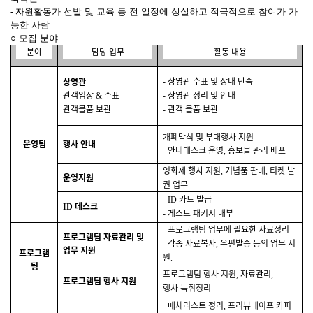
-
자원활동가 선발 및 교육 등 전 일정에 성실하고 적극적으로 참여가 가
능한 사람
○
모집 분야
분야
담당 업무
활동 내용
상영관 수표 및 장내 단속
상영관
-
관객입장
수표
상영관 정리 및 안내
&
-
관객물품 보관
관객 물품 보관
-
개폐막식 및 부대행사 지원
운영팀
행사 안내
안내데스크 운영
홍보물 관리 배포
-
,
영화제 행사 지원
기념품 판매
티켓 발
,
,
운영지원
권 업무
카드 발급
- ID
데스크
ID
게스트 패키지 배부
-
프로그램팀 업무에 필요한 자료정리
-
프로그램팀 자료관리 및
각종 자료복사
우편발송 등의 업무 지
-
,
업무 지원
프로그램
원
.
팀
프로그램팀 행사 지원
자료관리
,
,
프로그램팀 행사 지원
행사 녹취정리
매체리스트 정리
프리뷰테이프 카피
-
,