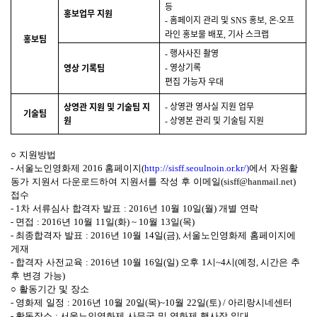
등
홍보업무 지원
홈페이지 관리 및
홍보
온
∙
오프
-
SNS
,
라인 홍보물 배포
기사 스크랩
,
홍보팀
행사사진 촬영
-
영상기록
영상 기록팀
-
편집 가능자 우대
상영관 영사실 지원 업무
상영관 지원 및 기술팀 지
-
기술팀
원
상영본 관리 및 기술팀 지원
-
○
지원방법
-
서울노인영화제
2016
홈페이지
(
http://sisff.seoulnoin.or.kr/)
에서 자원활
동가 지원서 다운로드하여 지원서를 작성 후 이메일
(sisff@hanmail.net)
접수
- 1
차 서류심사 합격자 발표
:
2016
년
10
월
10
일
(
월
)
개별 연락
-
면접
:
2016
년
10
월
11
일
(
화
) ~ 10
월
13
일
(
목
)
-
최종합격자 발표
:
2016
년
10
월
14
일
(
금
),
서울노인영화제 홈페이지에
게재
-
합격자 사전교육
:
2016
년
10
월
16
일
(
일
)
오후
1
시
~4
시
(
예정
,
시간은 추
후 변경 가능
)
○
활동기간 및 장소
-
영화제 일정
:
2016
년
10
월
20
일
(
목
)~10
월
22
일
(
토
) /
아리랑시네센터
-
활동장소
:
서울노인영화제 사무국 및 영화제 행사장 일대