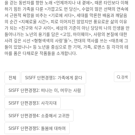
을 걷는 동반자를 향한 노래 <언제까지나 내 곁에>, 때론 타인보다 이해
하기 힘든 가족을 다룬 <가깝고도 먼 당신>, 수없이 많은 선택의 연속에
서 근원적 욕망을 비추는 <기로에 서다>, 세대를 막론한 배움과 깨달음
의 순간 <지혜로울 시간>, 피로 이어지진 않았지만 풍요로운 삶의 이유
가 되는 <친구와 식구 사이>, 세상의 기준이 아닌 당당히 나의 인생을 만
들어나가는 노년의 용기를 담은 <고잉, 마이웨이>, 사랑의 본질에 대한
사려 깊은 시선 <형형색색의 사랑‘들’>, 연대의 역사를 쓰는 <태초에 그
들이 있었나니> 등 노년을 중심으로 한 기억, 가족, 로맨스 등 각각의 테
마를 품은 다채로운 작품들을 소개합니다.
전체
SISFF 단편경쟁1: 가족에게 묻다
검색
SISFF 단편경쟁2: 떠나는 이, 머무는 사람
SISFF 단편경쟁3: 사각지대
SISFF 단편경쟁4: 소중해서 고귀한
SISFF 단편경쟁5: 돌봄에 대하여