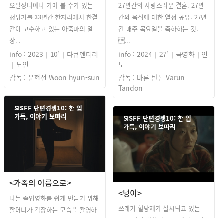
오일장터에나 가야 볼 수가 있는
27년간의 사랑스러운 결혼. 27년
뻥튀기를 33년간 한자리에서 한결
간의 음식에 대한 열정 공유. 27년
같이 고수하고 있는 아줌마의 일
간 매주 목요일을 축하하는 것.
상...
...
info : 2023｜10’｜다큐멘터리
info : 2024｜27’｜극영화｜인
｜노인
도
감독 : 운현선 Woon hyun-sun
감독 : 바룬 탄돈 Varun
Tandon
SISFF 단편경쟁10: 한 입
가득, 이야기 보따리
SISFF 단편경쟁10: 한 입
가득, 이야기 보따리
<가족의 이름으로>
<냉이>
나는 졸업영화를 쉽게 만들기 위해
쓰레기 할당제가 실시되고 있는
할머니가 김장하는 모습을 촬영하