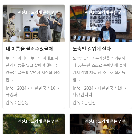
섹션1 : 느리게 묻는 안부
섹션1 : 느리게 묻는 안부
내 이름을 불러주었을때
노숙인 길위에 살다
누구의 어머니, 누구의 아내로 자
노숙인들의 기록사진을 찍기위해
신의 이름을 잃고 살아야 했던 주
서 5년동안 스스로 쪽방촌에 들어
인공은 글을 배우면서 자신의 진정
가서 살며 체험 한 조문호 작가를
한...
밀...
info : 2024 / 대한민국 / 16' /
info : 2024 / 대한민국 / 19' /
극영화
다큐멘터리
감독 : 신춘몽
감독 : 운현선
섹션1 : 느리게 묻는 안부
섹션1 : 느리게 묻는 안부