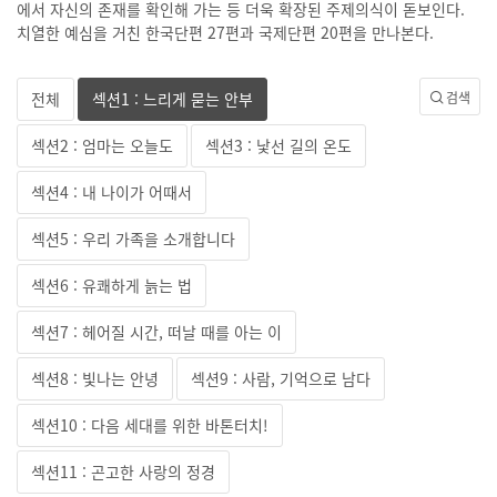
에서 자신의 존재를 확인해 가는 등 더욱 확장된 주제의식이 돋보인다.
치열한 예심을 거친 한국단편 27편과 국제단편 20편을 만나본다.
전체
섹션1 : 느리게 묻는 안부
검색
섹션2 : 엄마는 오늘도
섹션3 : 낯선 길의 온도
섹션4 : 내 나이가 어때서
섹션5 : 우리 가족을 소개합니다
섹션6 : 유쾌하게 늙는 법
섹션7 : 헤어질 시간, 떠날 때를 아는 이
섹션8 : 빛나는 안녕
섹션9 : 사람, 기억으로 남다
섹션10 : 다음 세대를 위한 바톤터치!
섹션11 : 곤고한 사랑의 정경