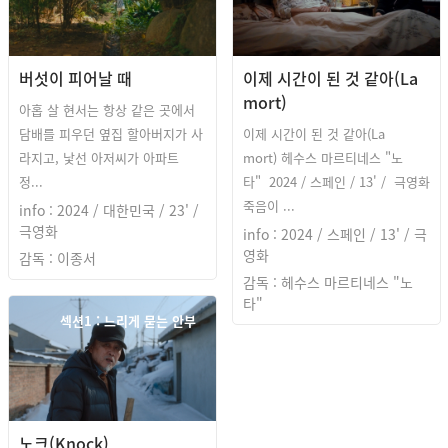
버섯이 피어날 때
이제 시간이 된 것 같아(La
mort)
아홉 살 현서는 항상 같은 곳에서
담배를 피우던 옆집 할아버지가 사
이제 시간이 된 것 같아(La
라지고, 낯선 아저씨가 아파트
mort) 헤수스 마르티네스 "노
정...
타" 2024 / 스페인 / 13' / 극영화
죽음이 ...
info : 2024 / 대한민국 / 23' /
극영화
info : 2024 / 스페인 / 13' / 극
영화
감독 : 이종서
감독 : 헤수스 마르티네스 "노
타"
섹션1 : 느리게 묻는 안부
노크(Knock)