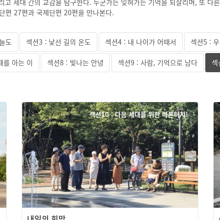
그리고 세대 간의 교감을 탐구한다. 누군가는 잊혀가는 기억을 되살리며, 또 다
단편 27편과 국제단편 20편을 만나본다.
오늘도
섹션3 : 낯선 길의 온도
섹션4 : 내 나이가 어때서
섹션5 :
 때를 아는 이
섹션8 : 빛나는 안녕
섹션9 : 사람, 기억으로 남다
섹
섹션10 : 다음 세대를 위한 바톤터치!
내일의 희망