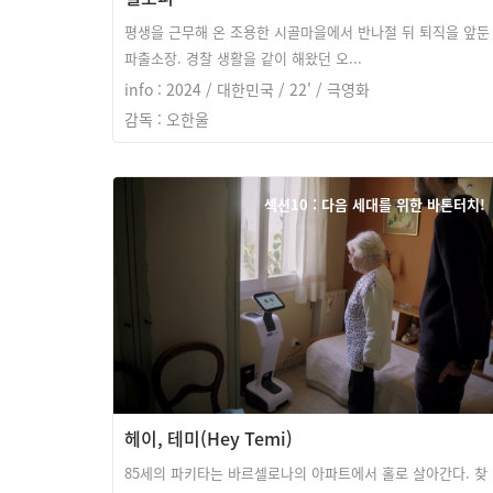
평생을 근무해 온 조용한 시골마을에서 반나절 뒤 퇴직을 앞둔
파출소장. 경찰 생활을 같이 해왔던 오...
info : 2024 / 대한민국 / 22' / 극영화
감독 : 오한울
섹션10 : 다음 세대를 위한 바톤터치!
헤이, 테미(Hey Temi)
85세의 파키타는 바르셀로나의 아파트에서 홀로 살아간다. 찾