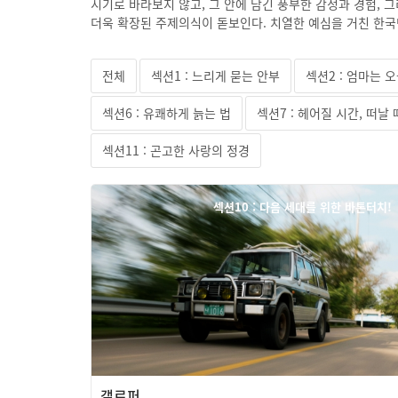
시기로 바라보지 않고, 그 안에 담긴 풍부한 감정과 경험, 
더욱 확장된 주제의식이 돋보인다. 치열한 예심을 거친 한국
전체
섹션1 : 느리게 묻는 안부
섹션2 : 엄마는 
섹션6 : 유쾌하게 늙는 법
섹션7 : 헤어질 시간, 떠날
섹션11 : 곤고한 사랑의 정경
섹션10 : 다음 세대를 위한 바톤터치!
갤로퍼