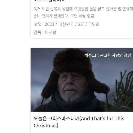
독거 노인 순옥의 생일에 오랫동안 연을 끊고 살아온 딸 은령
손녀 연지가 함께한다. 오랜 세월 앙금...
info : 2023 / 대한민국 / 25' / 극영화
감독 : 이지형
섹션11 : 곤고한 사랑의 정경
오늘은 크리스마스니까(And That's for This
Christmas)