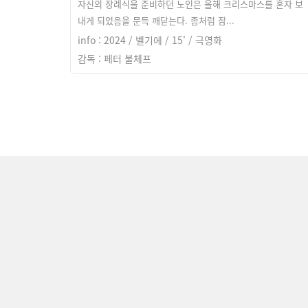
자신의 장례식을 준비하던 노인은 올해 크리스마스를 혼자 보
내게 되었음을 문득 깨닫는다. 좀처럼 잠...
info : 2024 / 벨기에 / 15' / 극영화
감독 : 페터 불체프