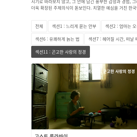
시기로 바라보지 않고, 그 안에 담긴 풍부한 감정과 경험, 
더욱 확장된 주제의식이 돋보인다. 치열한 예심을 거친 한국
전체
섹션1 : 느리게 묻는 안부
섹션2 : 엄마는 
섹션6 : 유쾌하게 늙는 법
섹션7 : 헤어질 시간, 떠날
섹션11 : 곤고한 사랑의 정경
섹션11 : 곤고한 사랑의 정경
고스트 룰라바이