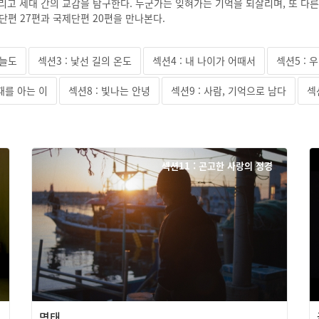
그리고 세대 간의 교감을 탐구한다. 누군가는 잊혀가는 기억을 되살리며, 또 다
단편 27편과 국제단편 20편을 만나본다.
오늘도
섹션3 : 낯선 길의 온도
섹션4 : 내 나이가 어때서
섹션5 :
 때를 아는 이
섹션8 : 빛나는 안녕
섹션9 : 사람, 기억으로 남다
섹
섹션11 : 곤고한 사랑의 정경
명태