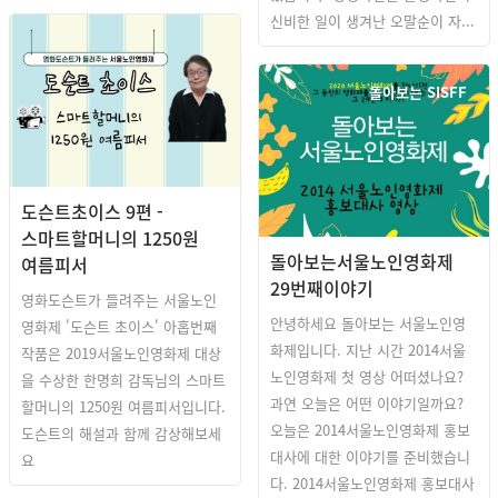
신비한 일이 생겨난 오말순이 자...
돌아보는 SISFF
도슨트초이스 9편 -
스마트할머니의 1250원
돌아보는서울노인영화제
여름피서
29번째이야기
영화도슨트가 들려주는 서울노인
안녕하세요 돌아보는 서울노인영
영화제 '도슨트 초이스' 아홉번째
화제입니다. 지난 시간 2014서울
작품은 2019서울노인영화제 대상
노인영화제 첫 영상 어떠셨나요?
을 수상한 한명희 감독님의 스마트
과연 오늘은 어떤 이야기일까요?
할머니의 1250원 여름피서입니다.
오늘은 2014서울노인영화제 홍보
도슨트의 해설과 함께 감상해보세
대사에 대한 이야기를 준비했습니
요
다. 2014서울노인영화제 홍보대사