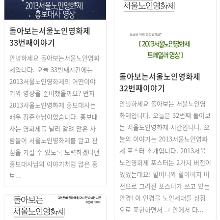
돌아보는 SISFF
돌아보는서울노인영화제
33번째이야기
안녕하세요 돌아보는서울노인영화
제입니다. 오늘 33번째시간에는
돌아보는서울노인영화제
2013서울노인영화제의 어떤이야
32번째이야기
기와 영상을 준비했을까요? 먼저
안녕하세요 돌아보는 서울노인영
2013서울노인영화제 홍보대사는
화제입니다. 오늘은 32번째 돌아보
배우 정준호님이었습니다. 홍보대
는 서울노인영화제 시간입니다. 오
사는 영화제를 널리 알려 많은 사
늘의 이야기는 2013서울노인영화
람들이 서울노인영화제를 알고 관
제 포스터 소개입니다. 2013서울
심을 가질 수 있도록 노력하겠다던
노인영화제 포스터는 2가지 버전이
홍보대사님의 이야기처럼 많은 홍
있었는데요! 할머니와 할아버지 버
보...
전으로 그려진 포스터가 쓰고 있는
안경! 이 안경을 노인세대를 상징
돌아보는 SISFF
으로 표현하면서 그 안에서 다...