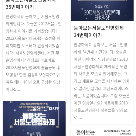
35번째이야기
안녕하세요 돌아보는 서울노인영
화제입니다. 오늘은 2012서울노인
돌아보는서울노인영화제
영화제 이야기를 가져왔습니다!
34번째이야기
2012서울노인영화제는 초성을 이
안녕하세요 돌아보는 서울노인영
미지화한 포스터가 인상적이었습
화제 34번째 시간입니다. 오늘은
니다. 서울노인영화젠데, 저건 무
어떤 이야기와 영상일까요? 2013
슨영상이지? 하셨죠! 바로바로
서울노인영화제의 개막작은 노인
2012서울노인영화제 출품공모 홍
의 새로운 모습을 알게해주는, 그
보영상! 한번 감상해보실까요? 귀
리고 새로운 모습을 제시하는 영화
여운 애니메이션으로 구성된 영상
로 알려진 달려라 그랜드라이더스
어떠셨...
라는 작품이었습니다. 그럼 오늘은
어떤 영상일까요? 바로바로 2013
돌아보는 SISFF
서울노인영화제 작품들을 영상으
로 ...