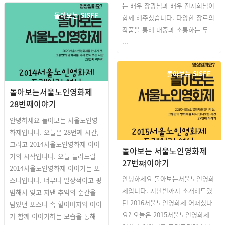
는 배우 장광님과 배우 진지희님이
돌아보는 SISFF
함께 해주셨습니다. 다양한 장르의
작품을 통해 대중과 소통하는 두
...
돌아보는 SISFF
돌아보는서울노인영화제
28번째이야기
안녕하세요 돌아보는 서울노인영
화제입니다. 오늘은 28번째 시간,
그리고 2014서울노인영화제 이야
돌아보는 서울노인영화제
기의 시작입니다. 오늘 들려드릴
27번쨰이야기
2014서울노인영화제 이야기는 포
안녕하세요 돌아보는서울노인영화
스터입니다. 너무나 일상적이고 평
제입니다. 지난번까지 소개해드렸
범해서 잊고 지낸 추억의 순간을
던 2016서울노인영화제 어떠셨나
담았던 포스터 속 할아버지와 아이
요? 오늘은 2015서울노인영화제
가 함께 이야기하는 모습을 통해