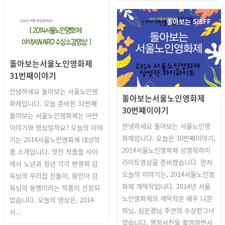
돌아보는 SISFF
돌아보는서울노인영화제
31번째이야기
안녕하세요 돌아보는 서울노인영
돌아보는서울노인영화제
화제입니다. 오늘 준비한 31번째
30번째이야기
돌아보는 서울노인영화제는 어떤
안녕하세요 돌아보는 서울노인영
이야기와 영상일까요? 오늘의 이야
화제입니다. 오늘은 30번째이야기,
기는 2014서울노인영화제 대상작
2014서울노인영화제 상영작하이
품 소개입니다. 멋진 작품들 사이
라이트영상을 준비했습니다. 먼저
에서 노년과 청년 각각 변영희 감
오늘의 이야기는, 2014서울노인영
독님의 우리집 진돌이, 황민아 감
화제 개막작입니다. 2014년 서울
독님의 동행이라는 작품이 선정되
노인영화제의 개막작은 배우 나문
었습니다. 오늘의 영상은, 2014
희님, 심은경님 주연의 수상한그녀
서...
였습니다. 영정사진을 촬영하면서