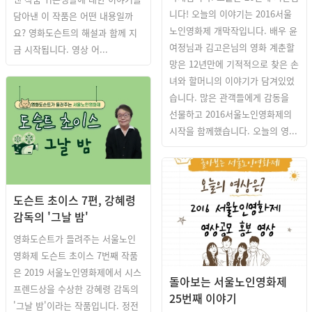
니다! 오늘의 이야기는 2016서울
담아낸 이 작품은 어떤 내용일까
노인영화제 개막작입니다. 배우 윤
요? 영화도슨트의 해설과 함께 지
여정님과 김고은님의 영화 계춘할
금 시작됩니다. 영상 어...
망은 12년만에 기적적으로 찾은 손
녀와 할머니의 이야기가 담겨있었
습니다. 많은 관객들에게 감동을
선물하고 2016서울노인영화제의
시작을 함께했습니다. 오늘의 영...
돌아보는 SISFF
도슨트 초이스 7편, 강혜령
감독의 '그날 밤'
영화도슨트가 들려주는 서울노인
영화제 도슨트 초이스 7번째 작품
은 2019 서울노인영화제에서 시스
돌아보는 서울노인영화제
프렌드상을 수상한 강혜령 감독의
25번째 이야기
'그날 밤'이라는 작품입니다. 정전