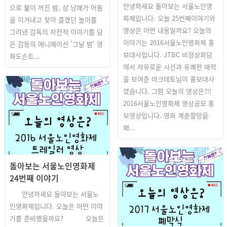
안녕하세요 돌아보는 서울노인영
으로 불이 꺼진 밤, 삼 남매가 어둠
화제입니다. 오늘 25번째이야기와
을 이겨내고 찾아 즐겼던 놀이를
영상은 어떤 내용일까요? 오늘의
그려낸 감독의 자전적 이야기를 담
이야기는 2016서울노인영화제 홍
은 감동의 애니메이션 '그날 밤' 영
보대사입니다. JTBC 비정상회담
화도슨트...
에서 자유로운 시선과 유쾌한 매력
을 보여준 마크테토님이 홍보대사
돌아보는 SISFF
였습니다. 그럼 오늘의 영상은?!!
2016서울노인영화제 영상공모 홍
보영상입니다. 영화 계춘할망을
패...
돌아보는 SISFF
돌아보는 서울노인영화제
24번째 이야기
안녕하세요 돌아보는 서울노
인영화제입니다. 오늘은 어떤 이야
기를 준비했을까요? 오늘은