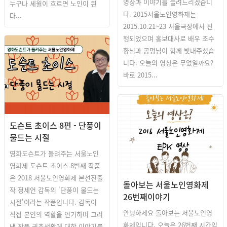
영상과 이야기를 들려드리겠습니
누구나 세월이 흐르면 노인이 된
다. 2015서울노인영화제는
다...
2015.10.21~23 서울극장에서 진
행되었으며 홍보대사로 배우 조수
향님과 공명님이 함께 빛내주셨습
니다. 오늘의 영상은 무었일까요?
바로 2015...
돌아보는 SISFF
도슨트 초이스 8편 - 단풍이
물드는 시절
영화도슨트가 들려주는 서울노인
영화제 도슨트 초이스 8번째 작품
은 2018 서울노인영화제 본선진출
돌아보는 서울노인영화제
작 정세언 감독의 '단풍이 물드는
26번째이야기
시절'이라는 작품입니다. 감독이
안녕하세요 돌아보는 서울노인영
직접 본인의 역할을 연기하며 그려
화제입니다. 오늘은 26번째 시간입
낸 작품 귀촌생활에 대한 이야기를