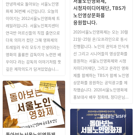
서울노인영화제,
안녕하세요 돌아보는 서울노인영
시청자미디어재단, TBS가
화제 36번째 시간입니다. 오늘의
노인영상문화를
이야기는 2012서울노인영화제 트
응원합니다.
레일러입니다. 서울노인복지센터
2020서울노인영화제는 오는 10월
연극반 어르신들의 직접 출연으로
21일~25일 온/오프라인으로 동시
더욱 의미가 컸던 그해 영화제의
진행합니다. 노인의 권익과 인식개
트레일러 우리 모두가 인생이라는
선 그리고 시니어들의 영상문화를
영화의 훌륭한 감독이자 노련한 배
응원하는 서울노인영화제와 시청
우이다 라는 감독의 이야기처럼 뜻
자미디어재단, 그리고 온라인 영화
깊은 제작의도가 담겨있었습니...
제를 함께하는 TBS가 함께 노인영
상문화를 응원하는 공익광고를 제
돌아보는 SISFF
작했습니다. 2020서울노인영화제
홍보대사 배우 정희태, 정다은님...
돌아보는 SISFF
돌아보는서울노인영화제