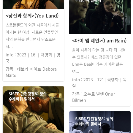
수레바퀴 밑에서
<당신과 함께>(You Land)
스코틀랜드의 외진 시골에서 시들
어가는 한 여성. 새로운 인플루언
서의 문화를 만나면서 단조로운
<아이 엠 레인>(I am Rain)
시...
삶이 지옥에 다는 것 보다 더 나쁠
info : 2023｜16’｜극영화｜영
수 있을까? 버스 정류장에 있던
국
Enn은 Baal이라는 기이한 젊은
감독 : 데보라 메이트 Debora
여...
Maité
info : 2023｜12’｜극영화｜독
일
SISFF 단편경쟁8: 생의
감독 : 오누르 빌멘 Onur
수레바퀴 밑에서
Bilmen
SISFF 단편경쟁8: 생의
수레바퀴 밑에서