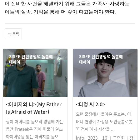
이 신비한 사건을 해결하기 위해 그들은 가족사, 사랑하는
이들의 실종, 기억을 통해 더 깊이 파고들어야 한다.
목록
SISFF 단편경쟁5: 돌봄에
SISFF 단편경쟁5: 돌봄에
대하여
대하여
<아버지와 나>(My Father
<다정 씨 2.0>
Is Afraid of Water)
오랜 출장에서 돌아온 준호는, 어
형이 어머니를 돌보러 병원에 가는
머니 연경이 가정용 노인돌봄로봇
동안 Prateek은 집에 머물러 알츠
‘다정씨’에게 재산을 ...
하이머병을 앓는 아버지를 돌보
info : 2023｜16’｜극영화｜청