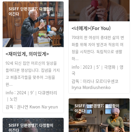
SISFF 단편경쟁7: 다정함이
이긴다
<너에게>(For You)
70대의 한 여성이 중대한 삶의 변
화를 위해 자아 발견과 적응의 여
정을 시작한다. 독립적으로 생활
<재미있게, 의미있게>
하...
92세 되신 집안 어르신의 일상을
info : 2023｜5’｜극영화｜영
들여다본 영상입니다. 집념을 가지
국
고 퍼즐조각들을 맞추어 그림을
감독 : 이리나 모르디우센코
완...
Iryna Mordiushenko
info : 2024｜9’｜다큐멘터리
｜노인
SISFF 단편경쟁7: 다정함이
감독 : 권나연 Kwon Na-yeun
이긴다
SISFF 단편경쟁7: 다정함이
이긴다