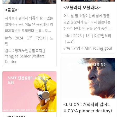
<오블라디 오블라다>
<불꽃>
어느 날 딸 소정이한테 함께 잠들
자식들과 떨어져 외롭게 살고 있는
었던 콩콩이가 일어나지 않는다는
필자(주인공). 어느 날 공원에서 영
전화가 온다. 먼 길을 달려 숨진 ...
화제작반을 모집한다는 홍보지...
info : 2023｜18’｜다큐멘터리
info : 2024｜17’｜극영화｜노
｜노인
인
감독 : 안영글 Ahn Young-goul
감독 : 양재노인종합복지관
Yangjae Senior Welfare
Center
SISFF 단편경쟁9: 나를 찾는
모험
SISFF 단편경쟁9: 나를 찾는
모험
<L U C Y : 개척자의 길>(L
U C Y-A pioneer destiny)