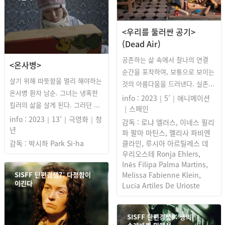
<우리를 둘러싼 공기>
(Dead Air)
공존하는 삶 속에서 찰나의 연결
<온사병>
순간을 포착하여, 보통으로 보이는
살기 위해 따뜻함을 멀리 해야하는
것의 아름다움을 드러낸다. 실존...
온사병 환자 남순. 그녀는 냉혹한
info : 2023｜5’｜애니메이션
킬러의 삶을 살게 된다. 그러던 ...
｜스페인
info : 2023｜13’｜극영화｜청
감독 : 로냐 엘러스, 이네스 필리
년
파 팔마 마틴스, 멜리사 파비엔
감독 : 박시하 Park Si-ha
클라인, 루시아 아르틸레스 데
우리오스테 Ronja Ehlers,
Inês Filipa Palma Martins,
SISFF 단편경쟁7: 다정함이
Melissa Fabienne Klein,
이긴다
Lucía Artiles De Urioste
SISFF 단편경쟁8: 생의