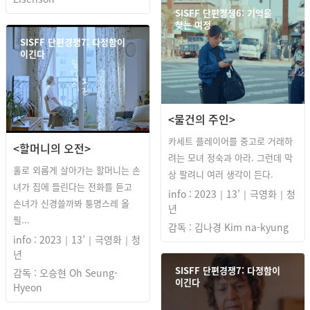
SISFF 단편경쟁6: 기억을
찾는 여정
SISFF 단편경쟁7: 다정함이
이긴다
<물건의 주인>
카세트 플레이어를 중고로 거래하
<할머니의 오전>
려는 모녀 정숙과 아라. 그런데 막
홀로 외롭게 살아가는 할머니는 손
상 팔려니 여러 생각이 든다.
녀가 집에 들린다는 전화를 듣고
info : 2023｜13’｜극영화｜청
손녀가 신경쓸까봐 퉁명스레 올
년
필...
감독 : 김나경 Kim na-kyung
info : 2023｜13’｜극영화｜청
년
SISFF 단편경쟁7: 다정함이
감독 : 오승현 Oh Seung-
이긴다
Hyeon