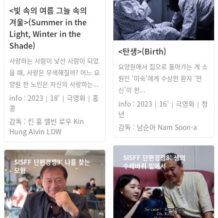
<빛 속의 여름 그늘 속의
겨울>(Summer in the
Light, Winter in the
Shade)
<탄생>(Birth)
사랑하는 사람이 낯선 사람이 되었
요양원에서 집으로 돌아가는 게 소
을 때, 사랑은 무색해질까? 어느 요
원인 ‘미숙’에게 수상한 환자 ‘만
양원 한 노인은 자신의 사랑하는...
신’이 한...
info : 2023｜18’｜극영화｜홍
info : 2023｜16’｜극영화｜청
콩
년
감독 : 킨 훙 앨빈 로우 Kin
감독 : 남순아 Nam Soon-a
Hung Alvin LOW
SISFF 단편경쟁8: 생의
SISFF 단편경쟁9: 나를 찾는
수레바퀴 밑에서
모험