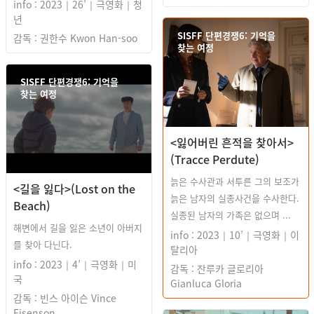
info : 2023｜26’｜극영화｜청
년
SISFF 단편경쟁6: 기억을
감독 : 권한수 Kwon Han-soo
찾는 여정
SISFF 단편경쟁6: 기억을
찾는 여정
<잃어버린 흔적을 찾아서>
(Tracce Perdute)
늙은 수사관과 서투른 그의 보조가
<길을 잃다>(Lost on the
늙은 남자의 실종사건을 수사한다.
Beach)
실종된 남자의 가족은 없으며 ...
해변에서 길을 잃은 소년이 아버지
info : 2023｜10’｜극영화｜이
를 찾아 다닌다.
탈리아
info : 2023｜4’｜극영화｜미
감독 : 잔루카 글로리아
국
Gianluca Gloria
감독 : 빈스 아이슨 Vince
Eisenson