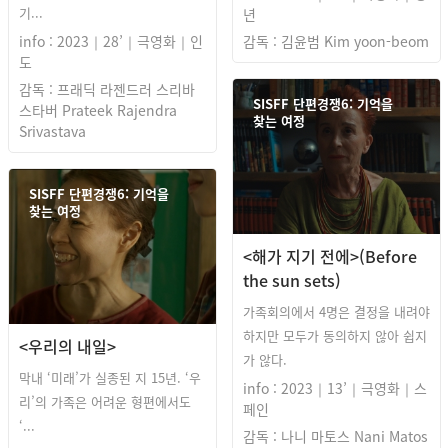
기...
년
info : 2023｜28’｜극영화｜인
감독 : 김윤범 Kim yoon-beom
도
감독 : 프래딕 라젠드러 스리바
SISFF 단편경쟁6: 기억을
스타버 Prateek Rajendra
찾는 여정
Srivastava
SISFF 단편경쟁6: 기억을
찾는 여정
<해가 지기 전에>(Before
the sun sets)
가족회의에서 4명은 결정을 내려야
하지만 모두가 동의하지 않아 쉽지
<우리의 내일>
가 않다.
막내 ‘미래’가 실종된 지 15년. ‘우
info : 2023｜13’｜극영화｜스
리’의 가족은 어려운 형편에서도
페인
‘...
감독 : 나니 마토스 Nani Matos