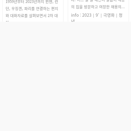
1959년부터 2023년까지 뮌헨, 런
의 집을 방문하고 여장한 재용의...
던, 우징겐, 파리를 연결하는 편지
info : 2023｜9’｜극영화｜청
와 대화자료를 살펴보면서 2차 대
년
전...
감독 : 우주현 Woo Joo-hyun
info : 2023｜21’｜다큐멘터리
｜독일
감독 : 사이몬 디켈 Simon
SISFF 단편경쟁10: 한 입
Dickel
가득, 이야기 보따리
SISFF 단편경쟁10: 한 입
가득, 이야기 보따리
<사라져가는 것들-
뻥튀기아줌마>
오일장터에나 가야 볼 수가 있는
<오늘은 목요일!>
뻥튀기를 33년간 한자리에서 한결
(Thursday Special)
같이 고수하고 있는 아줌마의 일
상...
27년간의 사랑스러운 결혼. 27년