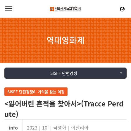
역대영화제
SISFF 단편경쟁
SISFF 단편경쟁6: 기억을 찾는 여정
<잃어버린 흔적을 찾아서>(Tracce Perd
ute)
info
2023｜10’｜극영화｜이탈리아