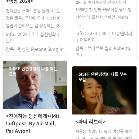
<명상 2024>
브라질 여자축구의 선구자이자
1988년 첫 번째 FIFA여성 월드 챔
현대인은 스마트폰을 들여다보는
피언십에 출전한 챔피언 'Maria
것은 물론, 근처에 두거나, 심지어
L...
알림이 들어오는 걸 상상하는 것...
info : 2023｜30’｜다큐멘터리
info : 2024｜7’｜실험영화｜
｜이탈리아
노인
감독 : 로베르토 필리 Roberto
감독 : 평성인 Pyeong Sung-in
Pili
SISFF 단편경쟁9: 나를 찾는
모험
SISFF 단편경쟁9: 나를 찾는
모험
<친애하는 당신에게>(Mit
<파더 리브레>
Luftpost, By Air Mail,
Par Avion)
재용은 휴일마다 몰래 여장을 즐긴
다. 어느 날 딸 해빈이 말없이 재용