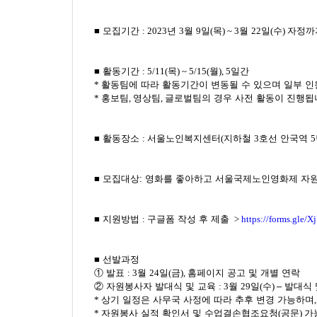
■
모집기간
: 2023
년
3
월
9
일
(
목
) ~ 3
월
22
일
(
수
)
자정까
■
활동기간
: 5/11(
목
) ~ 5/15(
월
), 5
일간
*
활동팀에 따라 활동기간이 변동될 수 있으며 일부 인
*
홍보팀
,
영상팀
,
글로벌팀의 경우 사전 활동이 진행됩
■
활동장소
:
서울노인복지센터
(
지하철
3
호선 안국역
5
■
모집대상: 영화를 좋아하고 서울국제노인영화제 자원
■
지원방법
:
구글폼 작성 후 제출
>
https://forms.gl
■
선발과정
①
발표
: 3
월
24
일
(
금
),
홈페이지 공고 및 개별 연락
②
자원봉사자 발대식 및 교육
: 3
월
29
일
(
수
)
–
발대식 
*
상기 일정은 사무국 사정에 따라 추후 변경 가능하며
*
자원봉사 실적 확인서 및 수업결손협조요청
(
공문
)
가