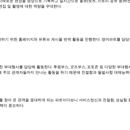
다채로운 현장을 영상으로 기록하고 실시간으로 홍보
(
숏츠
,
스토리 공유 등
)
하
편집 및 촬영에 대한 역량을 우대한다
.
하기 위한 홈페이지와 유튜브 게시물 번역 활동을 진행한다
.
영어파트를 담당
한 부대행사를 담당해 활동한다
.
후원부스
,
굿즈부스
,
포토존 등 다양한 부대행
제 주요 관계자들까지 만나는 활동을 하기 때문에 친절함과 돌발사항 대체능력
를 찾아 온 관객을 응대하게 되는 파트이다보니 서비스정신과 친절함
,
성실함 
능력이 중요하다
.