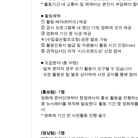
*
활동기간 내 교통비 및 체재비는 본인이 부담해야 
■ 활동혜택
① 활동 배지
(ID
카드
)
제공
② 공식 프로그램북 내 명단 기재
,
영화제 굿즈 제공
③ 영화제 기간 중 식권 제공
④ (
수업결손협조요청
)
공문 발송 가능
⑤ 활동인증서 발급 및 자원봉사 활동 시간 인정
(vms)
⑥ 관객심사단 자격
‘
시스프렌드상
’
선정 참여
■
모집분야
(
총
50
명
)
-
일부 분야의 경우 조기 활동이 요구될 수 있습니다
.
:
모든 활동은 팀 별로 상이하며 사전 공지를 통해 참
[
홍보팀
] - 7명
영화제 준비단계부터 현장에서의 홍보 활동을 진행하
중 뉴스레터를 제작해 발송한다
.
활동 기간 중 영화제
다
.
*
영화제 기간 전 사전활동 진행 필수
[
영상팀
] - 5명