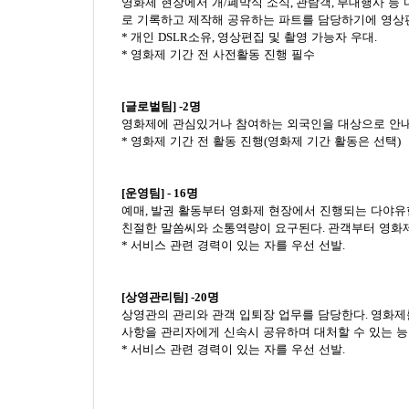
영화제 현장에서 개
/
폐막식 소식
,
관람객
,
부대행사 등 
로 기록하고 제작해 공유하는 파트를 담당하기에 영상
*
개인
DSLR
소유
,
영상편집 및 촬영 가능자 우대
.
*
영화제 기간 전 사전활동 진행 필수
[
글로벌팀
] -2명
영화제에 관심있거나 참여하는 외국인을 대상으로 안내
*
영화제 기간 전 활동 진행
(
영화제 기간 활동은 선택
)
[
운영팀
] - 16명
예매
,
발권 활동부터 영화제 현장에서 진행되는 다야유
친절한 말쏨씨와 소통역량이 요구된다
.
관객부터 영화
*
서비스 관련 경력이 있는 자를 우선 선발
.
[
상영관리팀
] -20명
상영관의 관리와 관객 입퇴장 업무를 담당한다
.
영화제
사항을 관리자에게 신속시 공유하며 대처할 수 있는 
*
서비스 관련 경력이 있는 자를 우선 선발
.