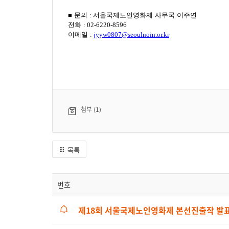
■
문의
:
서울국제노인영화제 사무국 이주연
전화
: 02-6220-8596
이메일
:
jyyw0807@seoulnoin.or.kr
첨부 (1)
목록
번호
제18회 서울국제노인영화제 본선진출작 발표│The 