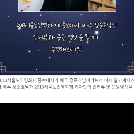
2013서울노인영화제 홍보대사가 배우 정준호님이라는건 이제 알고계시죠
사 배우 정준호님과 2013서울노인영화제 기자단의 인터뷰 및 응원영상을