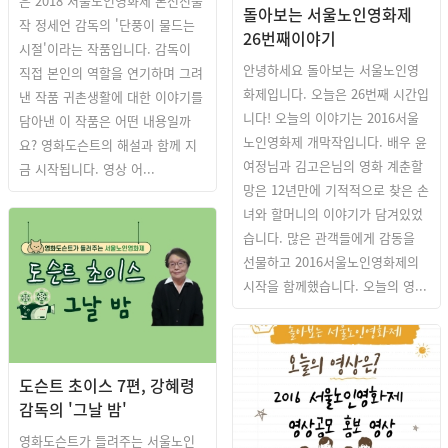
은 2018 서울노인영화제 본선진출
돌아보는 서울노인영화제
작 정세언 감독의 '단풍이 물드는
26번째이야기
시절'이라는 작품입니다. 감독이
안녕하세요 돌아보는 서울노인영
직접 본인의 역할을 연기하며 그려
화제입니다. 오늘은 26번째 시간입
낸 작품 귀촌생활에 대한 이야기를
니다! 오늘의 이야기는 2016서울
담아낸 이 작품은 어떤 내용일까
노인영화제 개막작입니다. 배우 윤
요? 영화도슨트의 해설과 함께 지
여정님과 김고은님의 영화 계춘할
금 시작됩니다. 영상 어...
망은 12년만에 기적적으로 찾은 손
녀와 할머니의 이야기가 담겨있었
습니다. 많은 관객들에게 감동을
선물하고 2016서울노인영화제의
시작을 함께했습니다. 오늘의 영...
돌아보는 SISFF
도슨트 초이스 7편, 강혜령
감독의 '그날 밤'
영화도슨트가 들려주는 서울노인