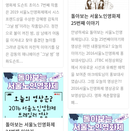
영화제 도슨트 초이스 7번째 작품
은 2019 서울노인영화제에서 시스
돌아보는 서울노인영화제
프렌드상을 수상한 강혜령 감독의
25번째 이야기
'그날 밤'이라는 작품입니다. 정전
안녕하세요 돌아보는 서울노인영
으로 불이 꺼진 밤, 삼 남매가 어둠
화제입니다. 오늘 25번째이야기와
을 이겨내고 찾아 즐겼던 놀이를
영상은 어떤 내용일까요? 오늘의
그려낸 감독의 자전적 이야기를 담
이야기는 2016서울노인영화제 홍
은 감동의 애니메이션 '그날 밤' 영
보대사입니다. JTBC 비정상회담
화도슨트...
에서 자유로운 시선과 유쾌한 매력
을 보여준 마크테토님이 홍보대사
돌아보는 SISFF
였습니다. 그럼 오늘의 영상은?!!
2016서울노인영화제 영상공모 홍
보영상입니다. 영화 계춘할망을
패...
돌아보는 SISFF
돌아보는 서울노인영화제