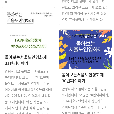
있었는데요! 할머니와 할아버지 버
보...
전으로 그려진 포스터가 쓰고 있는
안경! 이 안경을 노인세대를 상징
돌아보는 SISFF
으로 표현하면서 그 안에서 다...
돌아보는 SISFF
돌아보는서울노인영화제
31번째이야기
안녕하세요 돌아보는 서울노인영
돌아보는서울노인영화제
화제입니다. 오늘 준비한 31번째
30번째이야기
돌아보는 서울노인영화제는 어떤
안녕하세요 돌아보는 서울노인영
이야기와 영상일까요? 오늘의 이야
화제입니다. 오늘은 30번째이야기,
기는 2014서울노인영화제 대상작
2014서울노인영화제 상영작하이
품 소개입니다. 멋진 작품들 사이
라이트영상을 준비했습니다. 먼저
에서 노년과 청년 각각 변영희 감
오늘의 이야기는, 2014서울노인영
독님의 우리집 진돌이, 황민아 감