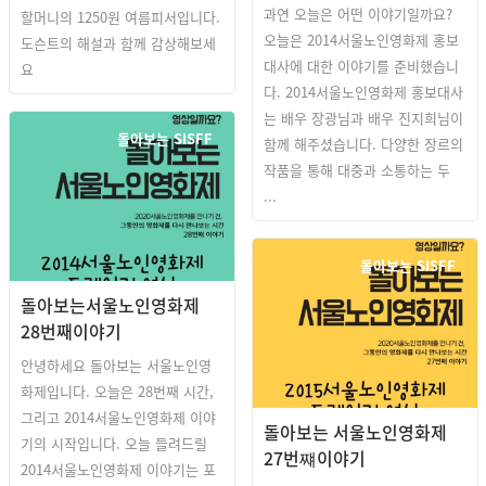
과연 오늘은 어떤 이야기일까요?
할머니의 1250원 여름피서입니다.
오늘은 2014서울노인영화제 홍보
도슨트의 해설과 함께 감상해보세
대사에 대한 이야기를 준비했습니
요
다. 2014서울노인영화제 홍보대사
는 배우 장광님과 배우 진지희님이
돌아보는 SISFF
함께 해주셨습니다. 다양한 장르의
작품을 통해 대중과 소통하는 두
...
돌아보는 SISFF
돌아보는서울노인영화제
28번째이야기
안녕하세요 돌아보는 서울노인영
화제입니다. 오늘은 28번째 시간,
그리고 2014서울노인영화제 이야
돌아보는 서울노인영화제
기의 시작입니다. 오늘 들려드릴
27번쨰이야기
2014서울노인영화제 이야기는 포