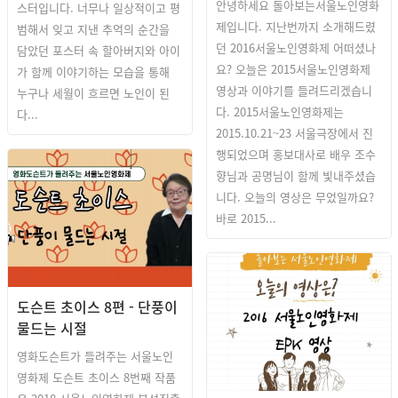
안녕하세요 돌아보는서울노인영화
스터입니다. 너무나 일상적이고 평
제입니다. 지난번까지 소개해드렸
범해서 잊고 지낸 추억의 순간을
던 2016서울노인영화제 어떠셨나
담았던 포스터 속 할아버지와 아이
요? 오늘은 2015서울노인영화제
가 함께 이야기하는 모습을 통해
영상과 이야기를 들려드리겠습니
누구나 세월이 흐르면 노인이 된
다. 2015서울노인영화제는
다...
2015.10.21~23 서울극장에서 진
행되었으며 홍보대사로 배우 조수
향님과 공명님이 함께 빛내주셨습
니다. 오늘의 영상은 무었일까요?
바로 2015...
돌아보는 SISFF
도슨트 초이스 8편 - 단풍이
물드는 시절
영화도슨트가 들려주는 서울노인
영화제 도슨트 초이스 8번째 작품