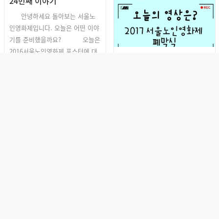
24번째 이야기
안녕하세요 돌아보는 서울노
인영화제입니다. 오늘은 어떤 이야
기를 준비했을까요? 오늘은
2016서울노인영화제 포스터에 대
돌아보는 서울노인영화제
해 들려드릴게요! 2016년에는 아
23번째 이야기
트디렉터 문승영·디자인그룹‘낮
안녕하세요 돌아보는 서울노인영
잠’+oo과 함께 3가지 모습의 포스
화제입니다. 오늘은 어떤 이야기를
터로 여러분께 찾아갔습니다.
준비했을까요? 오늘은 2017서울노
그럼 오늘의 영상은 무엇일까요?
인영화제 대상 수상작을 소개합니
바로 2016서울노인영화제 ...
다. 노인감독 부문에서는 김병렬감
독의 슬픈결혼사진 청년감독 부문
돌아보는 SISFF
에서는 박준영 감독의 의자 위 여
자 라는 작품이 대상을 수상했습니
다. 그럼 오늘의 영상은 무엇일까
요? 바로 2017서울노인영화제 ...