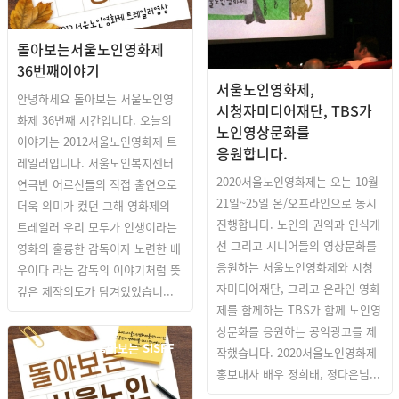
돌아보는서울노인영화제
36번째이야기
서울노인영화제,
안녕하세요 돌아보는 서울노인영
시청자미디어재단, TBS가
화제 36번째 시간입니다. 오늘의
노인영상문화를
이야기는 2012서울노인영화제 트
응원합니다.
레일러입니다. 서울노인복지센터
2020서울노인영화제는 오는 10월
연극반 어르신들의 직접 출연으로
21일~25일 온/오프라인으로 동시
더욱 의미가 컸던 그해 영화제의
진행합니다. 노인의 권익과 인식개
트레일러 우리 모두가 인생이라는
선 그리고 시니어들의 영상문화를
영화의 훌륭한 감독이자 노련한 배
응원하는 서울노인영화제와 시청
우이다 라는 감독의 이야기처럼 뜻
자미디어재단, 그리고 온라인 영화
깊은 제작의도가 담겨있었습니...
제를 함께하는 TBS가 함께 노인영
상문화를 응원하는 공익광고를 제
돌아보는 SISFF
작했습니다. 2020서울노인영화제
홍보대사 배우 정희태, 정다은님...