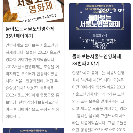
돌아보는 SISFF
돌아보는서울노인영화제
35번째이야기
안녕하세요 돌아보는 서울노인영
화제입니다. 오늘은 2012서울노인
돌아보는서울노인영화제
영화제 이야기를 가져왔습니다!
34번째이야기
2012서울노인영화제는 초성을 이
안녕하세요 돌아보는 서울노인영
미지화한 포스터가 인상적이었습
화제 34번째 시간입니다. 오늘은
니다. 서울노인영화젠데, 저건 무
어떤 이야기와 영상일까요? 2013
슨영상이지? 하셨죠! 바로바로
서울노인영화제의 개막작은 노인
2012서울노인영화제 출품공모 홍
의 새로운 모습을 알게해주는, 그
보영상! 한번 감상해보실까요? 귀
리고 새로운 모습을 제시하는 영화
여운 애니메이션으로 구성된 영상
로 알려진 달려라 그랜드라이더스
어떠셨...
라는 작품이었습니다. 그럼 오늘은
어떤 영상일까요? 바로바로 2013