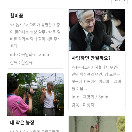
할미꽃
<시놉시스> 다리가 불편한 지팡
이 할머니는 늘상 막무가내로 담
배를 달라는 담배 할머니를 무시
한다. ...
info : 극영화 / 13min
사랑하면 안될까요?
감독 : 한상규
<시놉시스> 지하철에서 우연히
만난 이상형의 여인. 김 노인은
첫눈에 반해버린 아리따운 그녀
를 마음...
info : 극영화 / 8min
감독 : 이정자
내 작은 농장
<시놉시스> 농약과 토질오염에