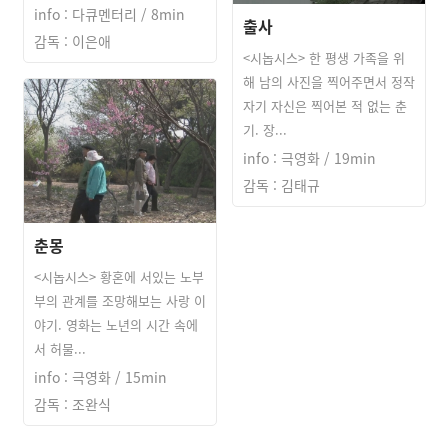
info : 다큐멘터리 / 8min
출사
감독 : 이은애
<시놉시스> 한 평생 가족을 위
해 남의 사진을 찍어주면서 정작
자기 자신은 찍어본 적 없는 춘
기. 장...
info : 극영화 / 19min
감독 : 김태규
춘몽
<시놉시스> 황혼에 서있는 노부
부의 관계를 조망해보는 사랑 이
야기. 영화는 노년의 시간 속에
서 허물...
info : 극영화 / 15min
감독 : 조완식