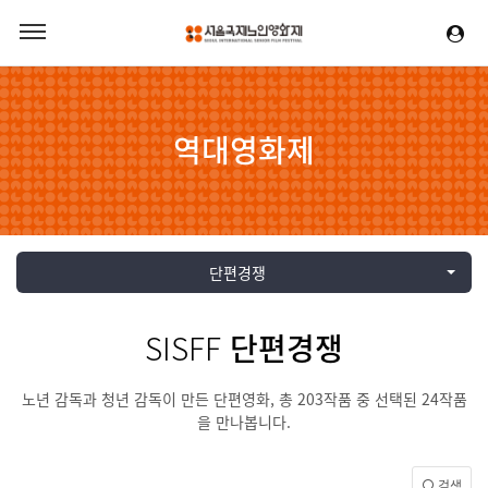
역대영화제
단편경쟁
SISFF
단편경쟁
노년 감독과 청년 감독이 만든 단편영화, 총 203작품 중 선택된 24작품
을 만나봅니다.
검색