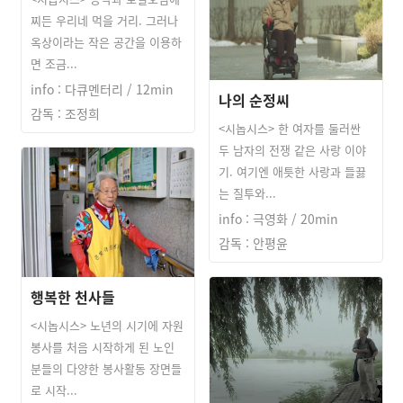
찌든 우리네 먹을 거리. 그러나
옥상이라는 작은 공간을 이용하
면 조금...
info : 다큐멘터리 / 12min
나의 순정씨
감독 : 조정희
<시놉시스> 한 여자를 둘러싼
두 남자의 전쟁 같은 사랑 이야
기. 여기엔 애틋한 사랑과 들끓
는 질투와...
info : 극영화 / 20min
감독 : 안평윤
행복한 천사들
<시놉시스> 노년의 시기에 자원
봉사를 처음 시작하게 된 노인
분들의 다양한 봉사활동 장면들
로 시작...