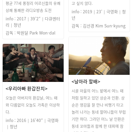
평균 77세 풍정리 어르신들의 유쾌
고 싶지 않다.
상쾌 통쾌한 라디오방송 도전
info : 2019｜23’｜극영화｜청
년
info : 2017｜39’2“｜다큐멘터
리｜청년
감독 : 김선경 Kim Sun-kyung
감독 : 박원달 Park Won-dal
<날아라 할배>
<우리아빠 환갑잔치>
시골 마을의 어느 밭에서 여느 때
오늘은 아버지의 환갑날, 여느 때
처럼 일하고 있던 상순과 인환. 상
와 다름없이 오늘도 가족은 이상하
순은 영감을 잘 만나 비행기 타고
다.
놀러 나가는 동네 할머니들이 부럽
기만 하다. 그러던 어느 날 인환은
info : 2016｜16’40“｜극영화
동네 꼬마들과 함께 한 대회에 참
｜청년