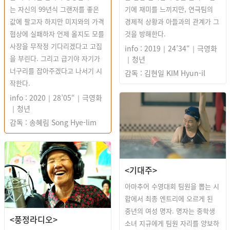
는 자신의 99년식 그랜저를 좋은
기에 재미를 느끼지만, 연극팀의
값에 팔고자 하지만 미지와의 가격
경제적 상황과 아들과의 관계가 그
협상에 실패하자 언제 올지도 모를
것을 방해한다.
사장을 무작정 기다리겠다고 고집
info : 2019｜24’34“｜극영화
을 부린다. 그리고 급기야 자기가
｜청년
너구리를 잡아주겠다고 나서기 시
감독 : 김현일 KIM Hyun-il
작한다.
info : 2020｜28’05“｜극영화
｜청년
감독 : 송혜림 Song Hye-lim
<기대주>
아마추어 수영대회 팀원을 뽑는 시
합에서 최종 엔트리에 오르게 된
중년의 여성 명자. 명자는 중학생
<풍정라디오>
소녀 지규에게 팀원 자리를 양보하