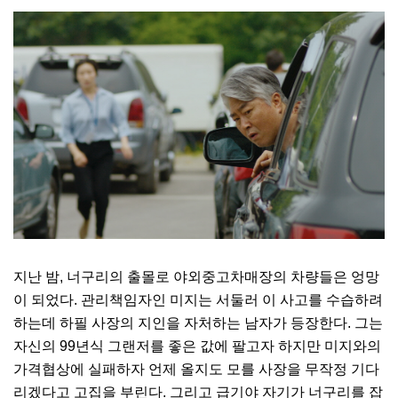
지난 밤
,
너구리의 출몰로 야외중고차매장의 차량들은 엉망
이 되었다
.
관리책임자인 미지는 서둘러 이 사고를 수습하려
하는데 하필 사장의 지인을 자처하는 남자가 등장한다
.
그는
자신의
99
년식 그랜저를 좋은 값에 팔고자 하지만 미지와의
가격협상에 실패하자 언제 올지도 모를 사장을 무작정 기다
리겠다고 고집을 부린다
.
그리고 급기야 자기가 너구리를 잡