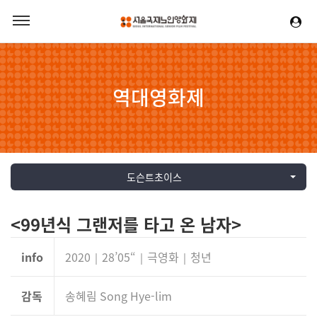
역대영화제
도슨트초이스
<99년식 그랜저를 타고 온 남자>
info
2020｜28’05“｜극영화｜청년
감독
송혜림 Song Hye-lim