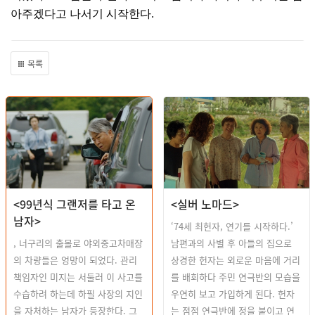
아주겠다고 나서기 시작한다
.
목록
<99년식 그랜저를 타고 온
<실버 노마드>
남자>
‘74세 최헌자, 연기를 시작하다.’
, 너구리의 출몰로 야외중고차매장
남편과의 사별 후 아들의 집으로
의 차량들은 엉망이 되었다. 관리
상경한 헌자는 외로운 마음에 거리
책임자인 미지는 서둘러 이 사고를
를 배회하다 주민 연극반의 모습을
수습하려 하는데 하필 사장의 지인
우연히 보고 가입하게 된다. 헌자
을 자처하는 남자가 등장한다. 그
는 점점 연극반에 정을 붙이고 연