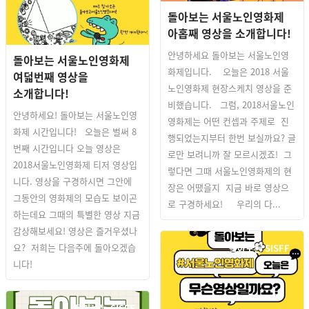
돌아보는 서울노인영화제
아홉째 영상을 소개합니다!
안녕하세요 돌아보는 서울노인영
돌아보는 서울노인영화제
화제입니다. 오늘은 2018 서울
여덟번째 영상을
노인영화제 현장스케치 영상을 준
소개합니다!
비했습니다. 그럼, 2018서울노인
안녕하세요! 돌아보는 서울노인영
영화제는 어떤 컨셉과 주제로 진
화제 시간입니다! 오늘은 벌써 8
행되었는지부터 한번 보실까요? 글
번째 시간입니다 오늘 영상은
로만 보려니까 잘 모르시겠죠! 그
2018서울노인영화제 티저 영상입
렇다면 그때 서울노인영화제의 현
니다. 영상을 구경하시면 그안에
장은 어땠을지 지금 바로 영상으
그동안의 영화제의 모습도 보이곤
로 구경하세요! 우리의 다...
하는데요 그때의 특별한 영상 지금
감상해보세요! 영상은 즐거우셨나
요? 저희는 다음주에 돌아오겠습
돌아보는 SISFF
니다!
돌아보는 SISFF