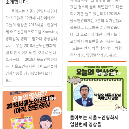
소개합니다!
왔던 평소와 달리 특별편으로 다른
돌아보는 서울노인영화제입니
이야기를 들고 왔는데요! 2019서
다~! 오늘은 12번째 시간이네요!
울노인영화제는 8분의 작가님들의
오늘의 영상은 2018서울노인영화
작품으로 트로피를 준비했었습니
제 어르신문화프로그램 Knowing
다. 그 트로피에 대한 이야기를 하
영화감독 영화로 말하다 영상입니
고싶어서 특별편을 준비했는데요.
다. 우선 2018서울노인영화제
오늘은 먼저 박용식작가님, 박형
에 대한 이야기도 한 컷으로 만나
진작가님, 양경렬작가님, 유남...
보시구요 2018서울노인영화제
는 서울노인복지센터 어르신들의
영화작품을 상영했었는데요 바
돌아보는 SISFF
로...
돌아보는 SISFF
돌아보는 서울노인영화제
열한번째 영상을