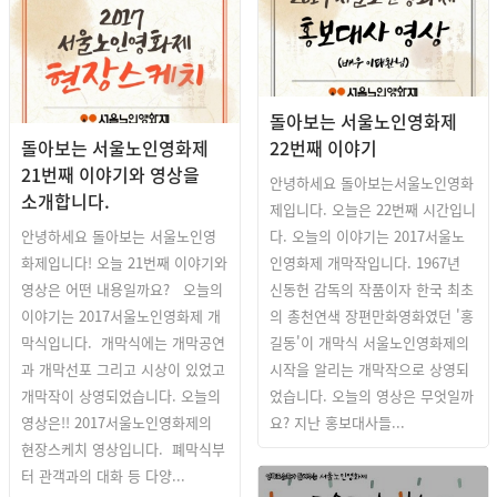
돌아보는 서울노인영화제
돌아보는 서울노인영화제
22번째 이야기
21번째 이야기와 영상을
안녕하세요 돌아보는서울노인영화
소개합니다.
제입니다. 오늘은 22번째 시간입니
안녕하세요 돌아보는 서울노인영
다. 오늘의 이야기는 2017서울노
화제입니다! 오늘 21번째 이야기와
인영화제 개막작입니다. 1967년
영상은 어떤 내용일까요? 오늘의
신동헌 감독의 작품이자 한국 최초
이야기는 2017서울노인영화제 개
의 총천연색 장편만화영화였던 '홍
막식입니다. 개막식에는 개막공연
길동'이 개막식 서울노인영화제의
과 개막선포 그리고 시상이 있었고
시작을 알리는 개막작으로 상영되
개막작이 상영되었습니다. 오늘의
었습니다. 오늘의 영상은 무엇일까
영상은!! 2017서울노인영화제의
요? 지난 홍보대사들...
현장스케치 영상입니다. 폐막식부
터 관객과의 대화 등 다양...