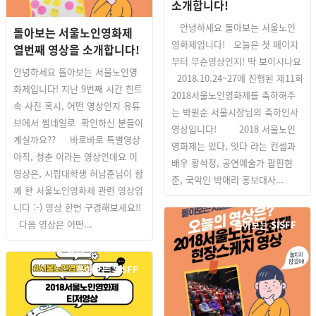
소개합니다!
안녕하세요 돌아보는 서울노인
돌아보는 서울노인영화제
영화제입니다! 오늘은 첫 페이지
열번째 영상을 소개합니다!
부터 무슨영상인지! 딱 보이시나요
안녕하세요 돌아보는 서울노인영
2018.10.24~27에 진행된 제11회
화제입니다! 지난 9번째 시간 힌트
2018서울노인영화제를 축하해주
속 사진 혹시, 어떤 영상인지 유튜
는 박원순 서울시장님의 축하인사
브에서 썸네일로 확인하신 분들이
영상입니다! 2018 서울노인
계실까요?? 바로바로 특별영상
영화제는 있다, 잇다 라는 컨셉과
아직, 청춘 이라는 영상인데요 이
배우 황석정, 공연예술가 팝핀현
영상은, 시립대학생 허남준님이 함
준, 국악인 박애리 홍보대사...
께 한 서울노인영화제 관련 영상입
니다 :-) 영상 한번 구경해보세요!!
다음 영상은 어떤...
돌아보는 SISFF
돌아보는 SISFF