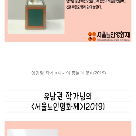
양경렬 작가
<
시대의 등불과 꽃
> (2019)