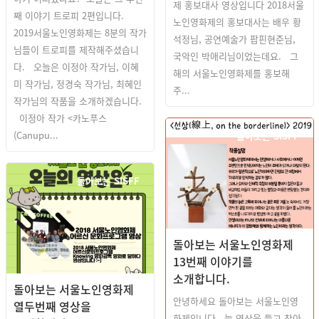
제 홍보대사 영상입니다 2018서울
째 이야기 트로피 2편입니다.
노인영화제의 홍보대사는 배우 황
2019서울노인영화제는 8분의 작가
석정님, 공연예술가 팝핀현준님,
님들이 트로피를 제작해주셨습니
국악인 박애리님이었는데요. 그
다. 오늘은 이정아 작가님, 이혜
해의 서울노인영화제를 홍보해
미 작가님, 정경숙 작가님, 최혜인
주...
작가님의 작품을 소개하겠습니다.
이정아 작가 <카노푸스
(Canupu...
돌아보는 SISFF
돌아보는 SISFF
돌아보는 서울노인영화제
13번째 이야기를
소개합니다.
돌아보는 서울노인영화제
안녕하세요 돌아보는 서울노인영
열두번째 영상을
화제입니다. 늘 영상을 들고 찾아