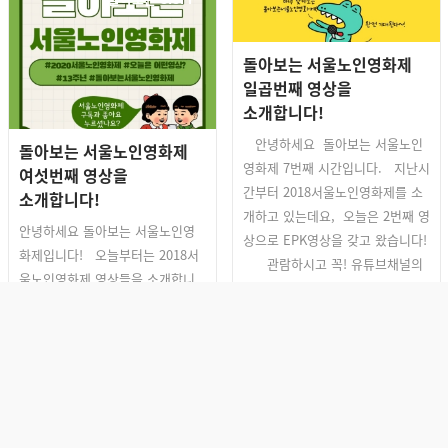
돌아보는 서울노인영화제
일곱번째 영상을
소개합니다!
안녕하세요 돌아보는 서울노인
돌아보는 서울노인영화제
영화제 7번째 시간입니다. 지난시
여섯번째 영상을
간부터 2018서울노인영화제를 소
소개합니다!
개하고 있는데요, 오늘은 2번째 영
안녕하세요 돌아보는 서울노인영
상으로 EPK영상을 갖고 왔습니다!
화제입니다! 오늘부터는 2018서
관람하시고 꼭! 유튜브채널의
울노인영화제 영상들을 소개합니
구독과 좋아요도 눌러주세요! 아!
다! 첫 번째 영상은 2018서울노
서울노인영화제 유튜브 채널에는
인영화제 트레일러 영상입니다! 전
새롭게 준비한 컨텐츠 '도슨트 초
체영상이 궁금하시다면 지금 바로
이스'가 업로드되고 있...
서울노인영화제 유튜브로 오셔서
구경해주세요! 영상감상하러가기!
혹시! 아직도 서울노인영화제 유튜
돌아보는 SISFF
브채널의 구독과 좋아요를 깜...