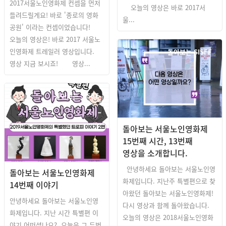
2017서울노인영화제 컨셉을 먼저
오늘의 영상은 바로 2017서
들려드릴게요! 바로 '종로의 영화
울...
공원' 이라는 컨셉이었습니다!
오늘의 영상은! 바로 2017 서울노
인영화제 트레일러 영상입니다.
돌아보는 SISFF
영상 지금 보시죠! 영상...
돌아보는 SISFF
돌아보는 서울노인영화제
15번째 시간, 13번째
영상을 소개합니다.
안녕하세요 돌아보는 서울노인영
돌아보는 서울노인영화제
화제입니다. 지난주 특별편으로 찾
14번째 이야기
아왔던 돌아보는 서울노인영화제!
안녕하세요 돌아보는 서울노인영
다시 영상과 함께 돌아왔습니다.
화제입니다. 지난 시간 특별편 이
오늘의 영상은 2018서울노인영화
야기 어떠셨나요? 오늘은 그 두번