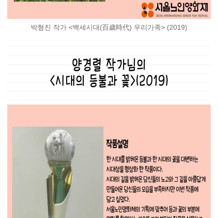
박형진 작가
<
백세시대
(
百歲時代
)
우리가족
> (2019)