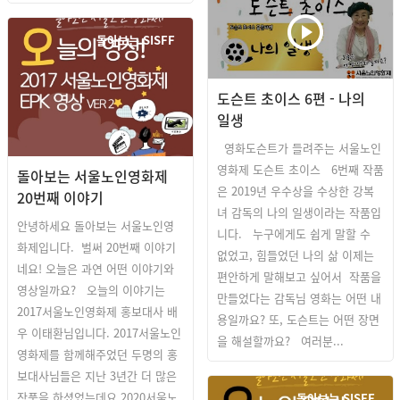
돌아보는 SISFF
도슨트 초이스 6편 - 나의
일생
영화도슨트가 들려주는 서울노인
영화제 도슨트 초이스 6번째 작품
돌아보는 서울노인영화제
은 2019년 우수상을 수상한 강복
20번째 이야기
녀 감독의 나의 일생이라는 작품입
안녕하세요 돌아보는 서울노인영
니다. 누구에게도 쉽게 말할 수
화제입니다. 벌써 20번째 이야기
없었고, 힘들었던 나의 삶 이제는
네요! 오늘은 과연 어떤 이야기와
편안하게 말해보고 싶어서 작품을
영상일까요? 오늘의 이야기는
만들었다는 감독님 영화는 어떤 내
2017서울노인영화제 홍보대사 배
용일까요? 또, 도슨트는 어떤 장면
우 이태환님입니다. 2017서울노인
을 해설할까요? 여러분...
영화제를 함께해주었던 두명의 홍
보대사님들은 지난 3년간 더 많은
작품을 하셨었는데요 2020서울노
돌아보는 SISFF