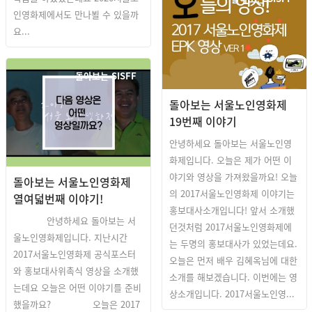
인영화제에서도 만나뵐 수 있을까
요...
돌아보는 SISFF
돌아보는 서울노인영화제
19번째 이야기
안녕하세요 돌아보는 서울노인영
화제입니다. 오늘은 제가 어떤 이
야기와 영상을 가져왔을까요! 오늘
돌아보는 서울노인영화제
의 2017서울노인영화제 이야기는
열여덟번째 이야기!
홍보대사소개입니다! 앞서 소개했
안녕하세요 돌아보는 서
던것처럼 2017서울노인영화제에
울노인영화제입니다. 지난시간
는 두명의 홍보대사가 있었는데요.
2017서울노인영화제 공식포스터
오늘은 먼저 배우 김혜옥님에 대한
와 홍보대사위촉식 영상을 소개했
소개를 해보겠습니다. 이번에는 영
는데요 오늘은 어떤 이야기를 준비
상소개입니다. 2017서울노인영...
했을까요? 오늘은 2017