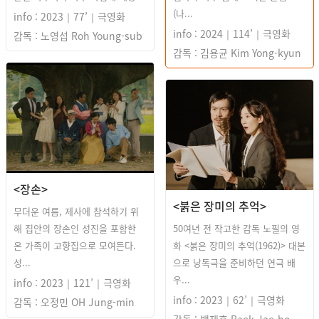
(나...
info : 2023｜77’｜극영화
info : 2024｜114’｜극영화
감독 : 노영섭 Roh Young-sub
감독 : 김용균 Kim Yong-kyun
<장손>
<붉은 장미의 추억>
무더운 여름, 제사에 참석하기 위
해 집안의 장손인 성진을 포함한
50여년 전 작고한 감독 노필의 영
온 가족이 고향집으로 모여든다.
화 <붉은 장미의 추억(1962)> 대본
성...
으로 낭독극을 준비하던 연극 배
우...
info : 2023｜121’｜극영화
info : 2023｜62’｜극영화
감독 : 오정민 OH Jung-min