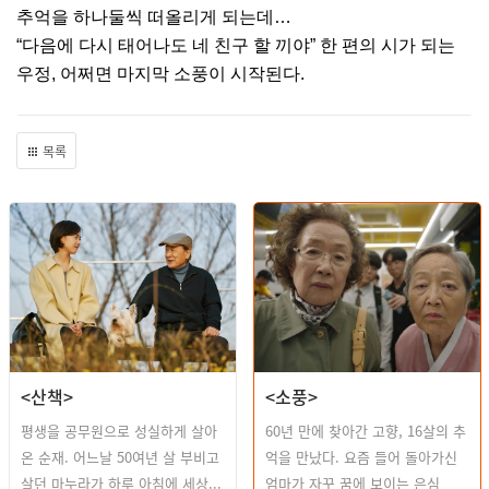
추억을 하나둘씩 떠올리게 되는데
…
“
다음에 다시 태어나도 네 친구 할 끼야
”
한 편의 시가 되는
우정
,
어쩌면 마지막 소풍이 시작된다
.
목록
<산책>
<소풍>
평생을 공무원으로 성실하게 살아
60년 만에 찾아간 고향, 16살의 추
온 순재. 어느날 50여년 살 부비고
억을 만났다. 요즘 들어 돌아가신
살던 마누라가 하루 아침에 세상...
엄마가 자꾸 꿈에 보이는 은심