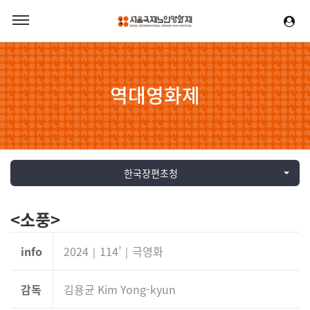
역대영화제
한국장편초청
<소풍>
info
2024｜114’｜극영화
감독
김용균 Kim Yong-kyun