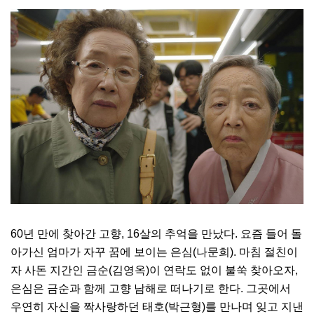
60
년 만에 찾아간 고향
, 16
살의 추억을 만났다
.
요즘 들어 돌
아가신 엄마가 자꾸 꿈에 보이는 은심
(
나문희
).
마침 절친이
자 사돈 지간인 금순
(
김영옥
)
이 연락도 없이 불쑥 찾아오자
,
은심은 금순과 함께 고향 남해로 떠나기로 한다
.
그곳에서
우연히 자신을 짝사랑하던 태호
(
박근형
)
를 만나며 잊고 지낸